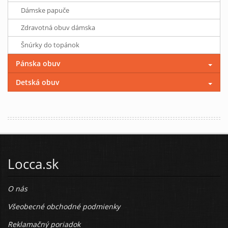
Dámske papuče
Zdravotná obuv dámska
Šnúrky do topánok
Pánska obuv
Detská obuv
Locca.sk
O nás
Všeobecné obchodné podmienky
Reklamačný poriadok