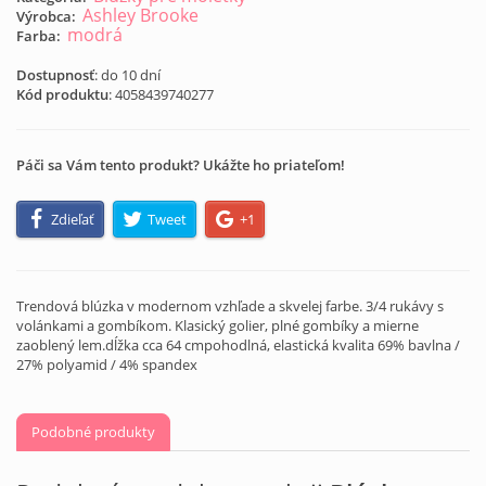
Ashley Brooke
Výrobca:
modrá
Farba:
Dostupnosť
: do 10 dní
Kód produktu
:
4058439740277
Páči sa Vám tento produkt? Ukážte ho priateľom!
Zdieľať
Tweet
+1
Trendová blúzka v modernom vzhľade a skvelej farbe. 3/4 rukávy s
volánkami a gombíkom. Klasický golier, plné gombíky a mierne
zaoblený lem.dĺžka cca 64 cmpohodlná, elastická kvalita 69% bavlna /
27% polyamid / 4% spandex
Podobné produkty