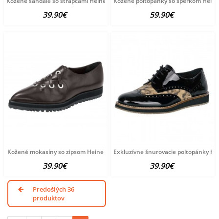
Kožené sandále so strapcami Heine
Kožené poltopánky so šperkom Heine
39.90€
59.90€
Kožené mokasíny so zipsom Heine
Exkluzívne šnurovacie poltopánky He
39.90€
39.90€
Predošlých 36
produktov