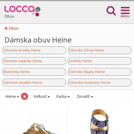
Obuv
MENU
Obuv
Dámska obuv Heine
Dámske tenisky Heine
Dámske čižmy Heine
Dámske topánky Heine
Lodičky Heine
Balerínky Heine
Dámske šľapky Heine
Dámske sandále Heine
Dámske mokasíny Heine
Heine
Veľkosť
Farba
Zoradiť