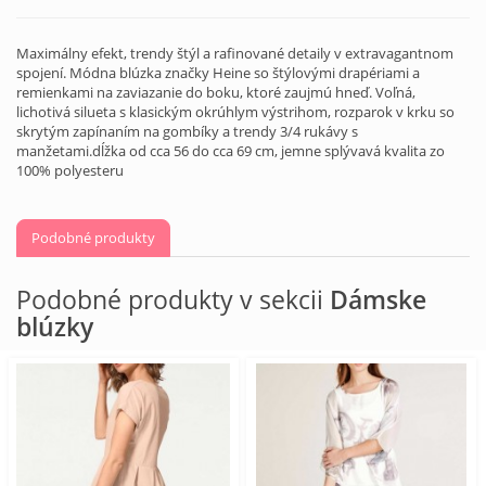
Maximálny efekt, trendy štýl a rafinované detaily v extravagantnom
spojení. Módna blúzka značky Heine so štýlovými drapériami a
remienkami na zaviazanie do boku, ktoré zaujmú hneď. Voľná,
lichotivá silueta s klasickým okrúhlym výstrihom, rozparok v krku so
skrytým zapínaním na gombíky a trendy 3/4 rukávy s
manžetami.dĺžka od cca 56 do cca 69 cm, jemne splývavá kvalita zo
100% polyesteru
Podobné produkty
Podobné produkty v sekcii
Dámske
blúzky