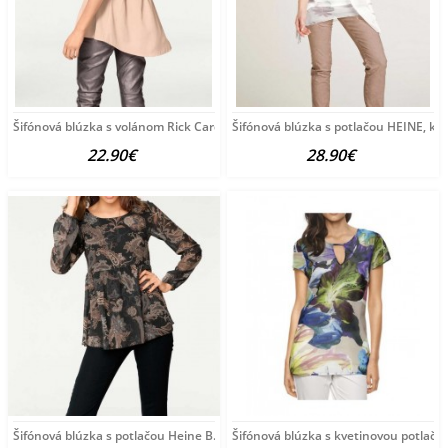
Šifónová blúzka s volánom Rick Cardona, púdrová
Šifónová blúzka s potlačou HEINE, k
22.90€
28.90€
Šifónová blúzka s potlačou Heine B.C., čierno-farebná
Šifónová blúzka s kvetinovou potlačo