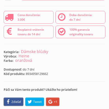
Cena doručenia:
Doba doručenia:
3.00€
do 7 dní
Bezplatné vrátenie
100% garancia
tovaru do 14 dní
originality tovaru
Dámske blúzky
Kategória:
Heine
Výrobca:
oranžová
Farba:
Dostupnosť
: do 7 dní
Kód produktu
:
8934958129662
Páči sa Vám tento produkt? Ukážte ho priateľom!
Zdieľať
Tweet
+1