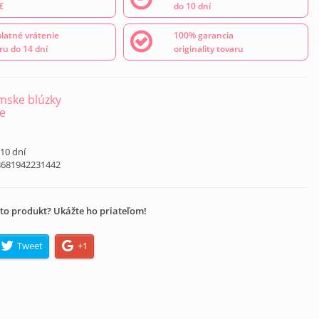
€
do 10 dní
latné vrátenie
100% garancia
ru do 14 dní
originality tovaru
ske blúzky
e
á
 10 dní
8681942231442
to produkt? Ukážte ho priateľom!
Tweet
+1