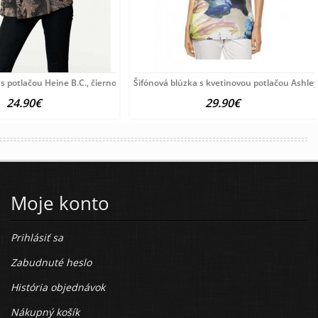
 s potlačou Heine B.C., čierno-farebná
Šifónová blúzka s kvetinovou potlačou Ashle
24.90€
29.90€
Moje konto
Prihlásiť sa
Zabudnuté heslo
História objednávok
Nákupný košík