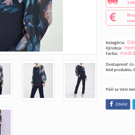
3.00
Bezp
tova
Dám
Kategória:
Hein
Výrobca:
modr
Farba:
Dostupnosť
: do
Kód produktu
:
Páči sa Vám ten
Zdieľať