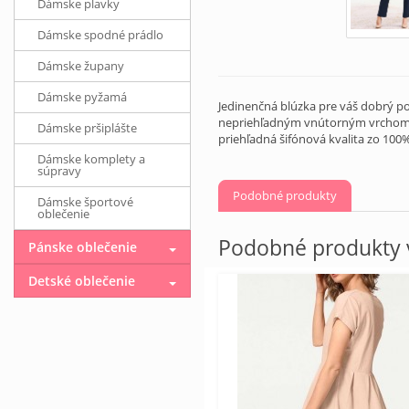
Dámske plavky
Dámske spodné prádlo
Dámske župany
Dámske pyžamá
Jedinenčná blúzka pre váš dobrý p
nepriehľadným vnútorným vrchom pr
Dámske pršiplášte
priehľadná šifónová kvalita zo 100
Dámske komplety a
súpravy
Podobné produkty
Dámske športové
oblečenie
Podobné produkty v
Pánske oblečenie
Detské oblečenie