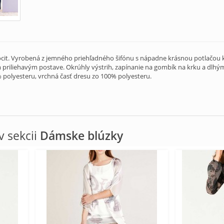
ocit. Vyrobená z jemného priehľadného šifónu s nápadne krásnou potlačou 
iliehavým postave. Okrúhly výstrih, zapínanie na gombík na krku a dlhým
% polyesteru, vrchná časť dresu zo 100% polyesteru.
 sekcii
Dámske blúzky