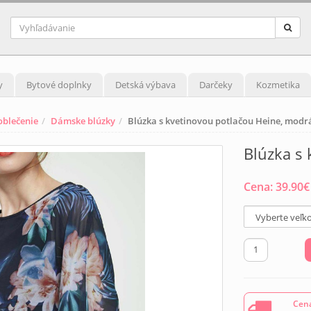
y
Bytové doplnky
Detská výbava
Darčeky
Kozmetika
blečenie
Dámske blúzky
Blúzka s kvetinovou potlačou Heine, modr
Blúzka s
Cena:
39.90
€
Cena