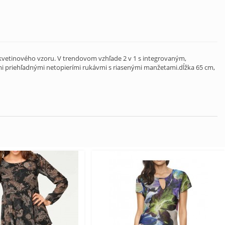
kvetinového vzoru. V trendovom vzhľade 2 v 1 s integrovaným,
i priehľadnými netopierími rukávmi s riasenými manžetami.dĺžka 65 cm,