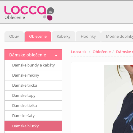
Oblečenie
Obuv
Oblečenie
Kabelky
Hodinky
Módne doplnk
Locca.sk
Oblečenie
Dámske o
Dámske oblečenie
Dámske bundy a kabáty
Dámske mikiny
Dámske tričká
Dámske topy
Dámske tielka
Dámske šaty
Dámske blúzky