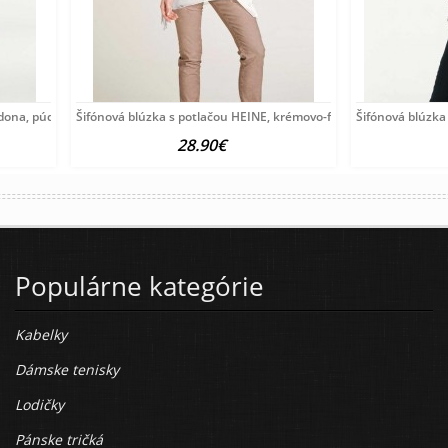
rdona, púdrová
Šifónová blúzka s potlačou HEINE, krémovo-farebná
Šifónová blúzka
28.90€
Populárne kategórie
Kabelky
Dámske tenisky
Lodičky
Pánske tričká