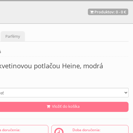
Produktov:
0
-
0 €
Parfémy
á
 kvetinovou potlačou Heine, modrá
Vložiť do košíka
 doručenia:
Doba doručenia: