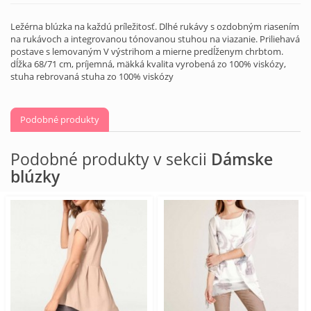
Ležérna blúzka na každú príležitosť. Dlhé rukávy s ozdobným riasením
na rukávoch a integrovanou tónovanou stuhou na viazanie. Priliehavá
postave s lemovaným V výstrihom a mierne predĺženym chrbtom.
dĺžka 68/71 cm, príjemná, mäkká kvalita vyrobená zo 100% viskózy,
stuha rebrovaná stuha zo 100% viskózy
Podobné produkty
Podobné produkty v sekcii
Dámske
blúzky