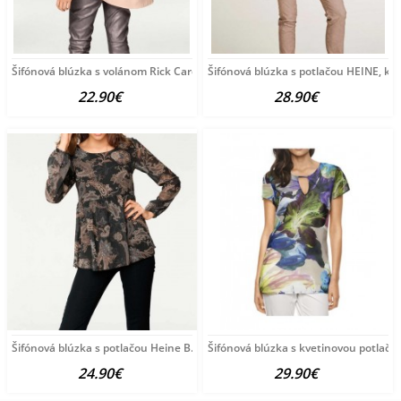
Šifónová blúzka s volánom Rick Cardona, púdrová
Šifónová blúzka s potlačou HEINE, k
22.90€
28.90€
Šifónová blúzka s potlačou Heine B.C., čierno-farebná
Šifónová blúzka s kvetinovou potlačo
24.90€
29.90€