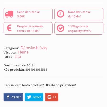
Cena doručenia:
Doba doručenia:
3.00€
do 10 dní
Bezplatné vrátenie
100% garancia
tovaru do 14 dní
originality tovaru
Dámske blúzky
Kategória:
Heine
Výrobca:
žltá
Farba:
Dostupnosť
: do 10 dní
Kód produktu
:
8934958085555
Páči sa Vám tento produkt? Ukážte ho priateľom!
Zdieľať
Tweet
+1