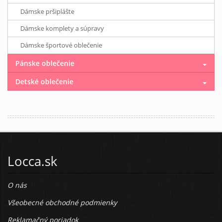
Dámske pršiplášte
Dámske komplety a súpravy
Dámske športové oblečenie
Pánske oblečenie
Detské oblečenie
Locca.sk
O nás
Všeobecné obchodné podmienky
Reklamačný poriadok