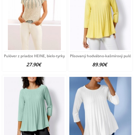
Pulóver z priadze HEINE, bielo-tyrkysový
Plisovaný hodvábno-kašmírový pulóve
27.90€
89.90€