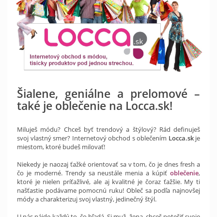
Šialene, geniálne a prelomové –
také je oblečenie na Locca.sk!
Miluješ módu? Chceš byť trendový a štýlový? Rád definuješ
svoj vlastný smer? Internetový obchod s oblečením
Locca.sk
je
miestom, ktoré budeš milovať!
Niekedy je naozaj ťažké orientovať sa v tom, čo je dnes fresh a
čo je moderné. Trendy sa neustále menia a kúpiť
oblečenie
,
ktoré je nielen príťažlivé, ale aj kvalitné je čoraz ťažšie. My ti
našťastie podávame pomocnú ruku! Obleč sa podľa najnovšej
módy a charakterizuj svoj vlastný, jedinečný štýl.
U nás nájde každý to, čo hľadá. Si muž, žena, chceš potešiť svoje