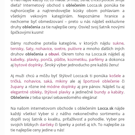
dieťa? Internetový obchod s
oblečením
Locca.sk ponúka tie
najhorúcejšie a najtrendovejšie kúsky obom pohlaviam a
všetkým vekovým kategóriám. Nepoznáme hranice a
nechceme byť obmedzovaní – preto u nás nájdeš exkluzívne
druhy
oblečenia
za tie najlepšie ceny. Osviež svoj šatník novými
špičkovými kusmi!
Dámy rozhodne potešia kategórie, v ktorých nájdu
sukne
,
tenisky
,
šaty
,
nohavice
,
svetre
,
pulóvre
a mnoho ďalších iných
druhov
oblečenia
a
obuvi
. Okrem toho na Locca.sk nájdeš aj
kabelky
,
plavky
,
pončá
,
plášte
,
kozmetiku
,
parfémy
a dokonca
aj
bytové doplnky
. Široký výber jednoducho pre každú ženu!
Aj muži chcú a môžu byť štýloví! Locca.sk ti ponúka
košele
a
tričká
,
nohavice
,
saká
,
mikiny
ale aj
športové oblečenie
či
župany
a rôzne iné
módne doplnky
aj pre pánov. Nájdeš tu aj
elegantné obleky
,
štýlové plavky
a jedinečné
bundy a kabáty
.
Oblečenie
z teba spraví sebavedomého elegána!
Na našom internetovom obchode s oblečením
Locca.sk
nájde
každý všetko! Vyber si z nášho nekonečného sortimentu a
doplň svoj šatník o kvalitu, príťažlivosť a pohodlie. Vyber pre
svojich blízkych
darčeky
či šperky a poteš aj ich. To najlepšie za
tie najlepšie ceny jedine u nás!