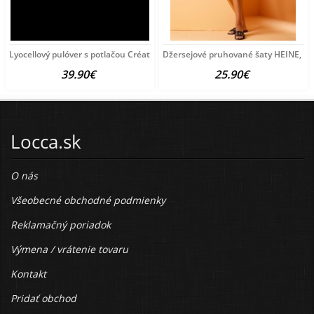
Lyocellový pulóver s potlačou Création
Džersejové pruhované šaty HEINE, bie
39.90€
25.90€
Locca.sk
O nás
Všeobecné obchodné podmienky
Reklamačný poriadok
Výmena / vrátenie tovaru
Kontakt
Pridať obchod