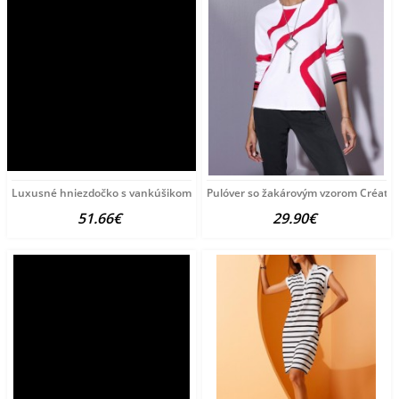
Luxusné hniezdočko s vankúšikom a perinkou
Pulóver so žakárovým vzorom Créatio
51.66€
29.90€