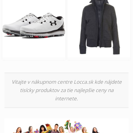
Vitajte v nákupnom centre Locca.sk kde nájdete
tisícky produktov za tie najlepšie ceny na
internete.