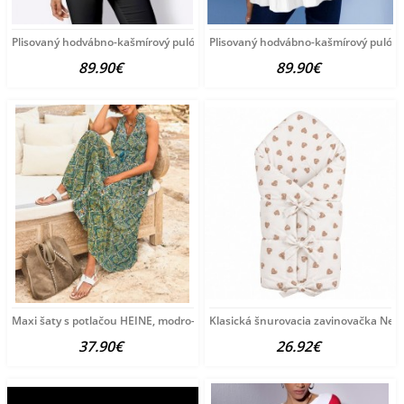
Plisovaný hodvábno-kašmírový pulóver
Plisovaný hodvábno-kašmírový pulóve
89.90€
89.90€
Maxi šaty s potlačou HEINE, modro-zeleno-žlté
Klasická šnurovacia zavinovačka New
37.90€
26.92€