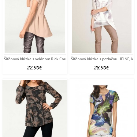
Šifónová blúzka s volánom Rick Cardona, púdrová
Šifónová blúzka s potlačou HEINE, k
22.90€
28.90€