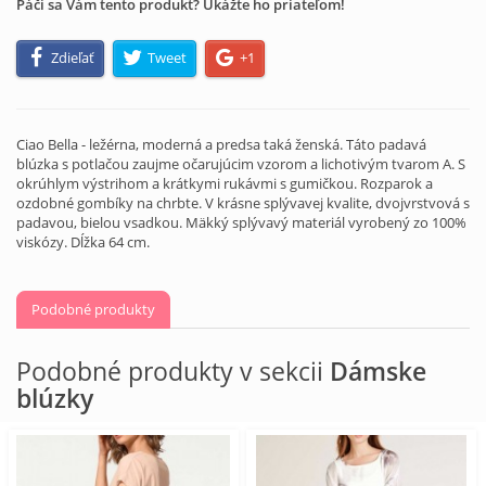
Páči sa Vám tento produkt? Ukážte ho priateľom!
Zdieľať
Tweet
+1
Ciao Bella - ležérna, moderná a predsa taká ženská. Táto padavá
blúzka s potlačou zaujme očarujúcim vzorom a lichotivým tvarom A. S
okrúhlym výstrihom a krátkymi rukávmi s gumičkou. Rozparok a
ozdobné gombíky na chrbte. V krásne splývavej kvalite, dvojvrstvová s
padavou, bielou vsadkou. Mäkký splývavý materiál vyrobený zo 100%
viskózy. Dĺžka 64 cm.
Podobné produkty
Podobné produkty v sekcii
Dámske
blúzky