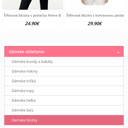
Šifónová blúzka s potlačou Heine B.C., čierno-farebná
Šifónová blúzka s kvetinovou potlačo
24.90€
29.90€
Dámske oblečenie
Dámske bundy a kabáty
Dámske mikiny
Dámske tričká
Dámske topy
Dámske tielka
Dámske šaty
Dámske blúzky