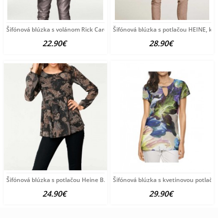
Šifónová blúzka s volánom Rick Cardona, púdrová
Šifónová blúzka s potlačou HEINE, k
22.90€
28.90€
Šifónová blúzka s potlačou Heine B.C., čierno-farebná
Šifónová blúzka s kvetinovou potlačo
24.90€
29.90€