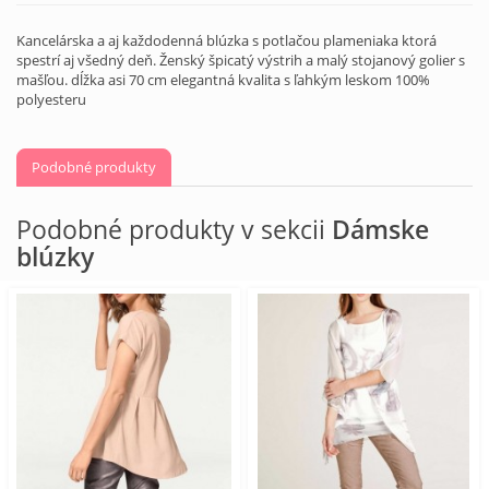
Kancelárska a aj každodenná blúzka s potlačou plameniaka ktorá
spestrí aj všedný deň. Ženský špicatý výstrih a malý stojanový golier s
mašľou. dĺžka asi 70 cm elegantná kvalita s ľahkým leskom 100%
polyesteru
Podobné produkty
Podobné produkty v sekcii
Dámske
blúzky