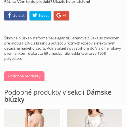
Páči sa Vám tento produkt? Ukážte ho priateľom!
Zdieľať
Tweet
+1
Šikovná blúzka v neformálnej elegancii. Saténová blúzka so zmyslom
pre módu HEINE s krásnou potlačou rôznych vzorov a efektívnymi
detailami hadieho vzoru. Voľná silueta s výstrihom do V a dlhé rukávy
s remienkom. dĺžka cca 69 cmušľachtilá lesklá kvalita zo 100%
polyesteru
Podobné produkty
Podobné produkty v sekcii
Dámske
blúzky