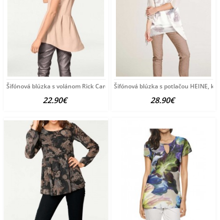
Šifónová blúzka s volánom Rick Cardona, púdrová
Šifónová blúzka s potlačou HEINE, k
22.90€
28.90€