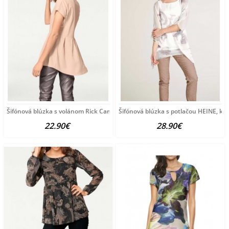
Šifónová blúzka s volánom Rick Cardona, púdrová
Šifónová blúzka s potlačou HEINE, k
22.90€
28.90€