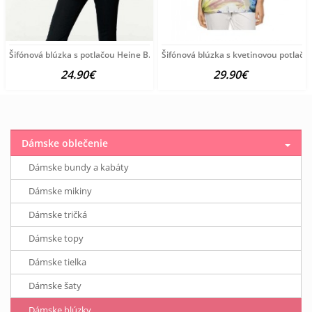
Šifónová blúzka s potlačou Heine B.C., čierno-farebná
Šifónová blúzka s kvetinovou potlačo
24.90€
29.90€
Dámske oblečenie
Dámske bundy a kabáty
Dámske mikiny
Dámske tričká
Dámske topy
Dámske tielka
Dámske šaty
Dámske blúzky