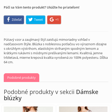
Páči sa Vám tento produkt? Ukážte ho priateľom!
Zdieľať
Tweet
+1
Pútavý vzor a zaujímavý štýl zaisťujú mimoriadny vzhľad v
nadčasovom štýle. Blúzka s noblesnou potlačou vo výraznom dizajne
s okrúhlym výstrihom, elastickým strihaným spodným lemom a
krátkymi rukávmi s módnymi prešívanými lemami. Kvalitná, jemne
trblietavá, mierne krepová kvalita vyrobená zo 100% polyesteru. Dĺžka
64 cm.
Podobné produkty
Podobné produkty v sekcii
Dámske
blúzky