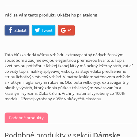
Páči sa Vám tento produkt? Ukážte ho priateľom!
Zdieľať
Tweet
+1
Táto blúzka dodá vášmu vzhľadu extravagantný nádych ženským
spôsobom a zaujme svojou elegantnou prémiovou kvalitou. Top s
kvetinovou potlačou z ľahkej tkanej látky má pekný ležérny strih, zatiaľ
čo všitý top z mäkkej splývavej viskózy zaisťuje vďaka predĺženému
strihu lichotivý vrstvený vzhľad. V matne lesklom saténovom vzhľade
s krátkymi raglánovými rukávmi. Oku púta veľkorysý, extravagantný
okrúhly výstrih, ktorý zdobia pútka s trblietavým zaväzovaním a
krásnymi výrezmi. Dĺžka 68 cm. Vrchný materiál vyrobený zo 100%
modalu. Džersej vyrobený z 95% viskózy/5% elastanu.
Podobné produkty
Podobné produkty v sekcii
Dámske