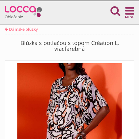
Oblečenie
MENU
Dámske blúzky
Blúzka s potlačou s topom Création L,
viacfarebná