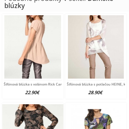
blúzky
Šifónová blúzka s volánom Rick Cardona, púdrová
Šifónová blúzka s potlačou HEINE, k
22.90€
28.90€