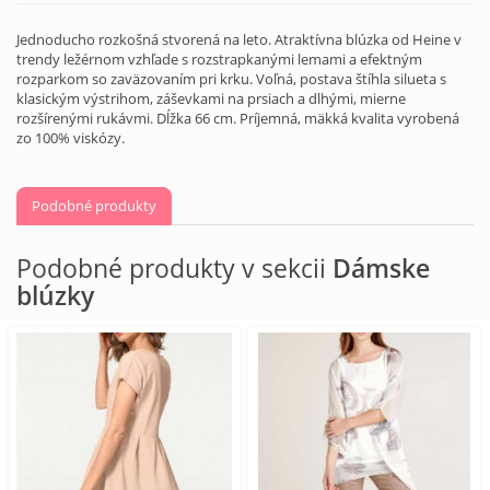
Jednoducho rozkošná stvorená na leto. Atraktívna blúzka od Heine v
trendy ležérnom vzhľade s rozstrapkanými lemami a efektným
rozparkom so zaväzovaním pri krku. Voľná, postava štíhla silueta s
klasickým výstrihom, záševkami na prsiach a dlhými, mierne
rozšírenými rukávmi. Dĺžka 66 cm. Príjemná, mäkká kvalita vyrobená
zo 100% viskózy.
Podobné produkty
Podobné produkty v sekcii
Dámske
blúzky