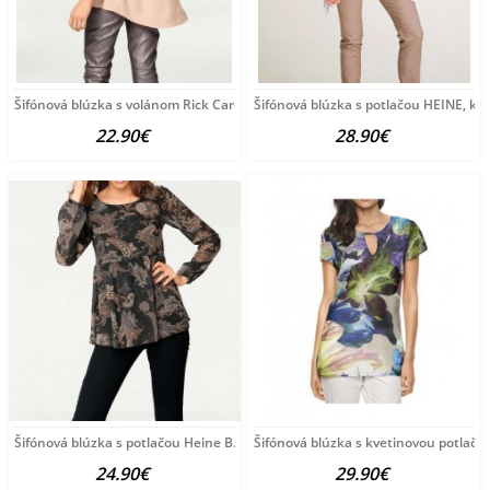
Šifónová blúzka s volánom Rick Cardona, púdrová
Šifónová blúzka s potlačou HEINE, k
22.90€
28.90€
Šifónová blúzka s potlačou Heine B.C., čierno-farebná
Šifónová blúzka s kvetinovou potlačo
24.90€
29.90€