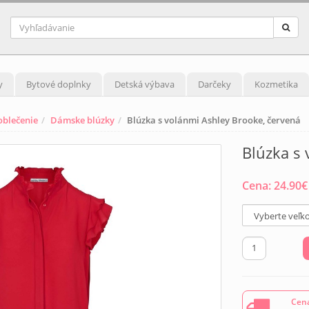
y
Bytové doplnky
Detská výbava
Darčeky
Kozmetika
blečenie
Dámske blúzky
Blúzka s volánmi Ashley Brooke, červená
Blúzka s 
Cena:
24.90
€
Cena