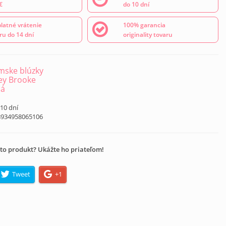
€
do 10 dní
latné vrátenie
100% garancia
ru do 14 dní
originality tovaru
ske blúzky
ey Brooke
ná
 10 dní
8934958065106
to produkt? Ukážte ho priateľom!
Tweet
+1