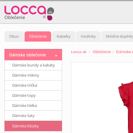
Oblečenie
Obuv
Oblečenie
Kabelky
Hodinky
Módne doplnk
Locca.sk
Oblečenie
Dámske o
Dámske oblečenie
Dámske bundy a kabáty
Dámske mikiny
Dámske tričká
Dámske topy
Dámske tielka
Dámske šaty
Dámske blúzky