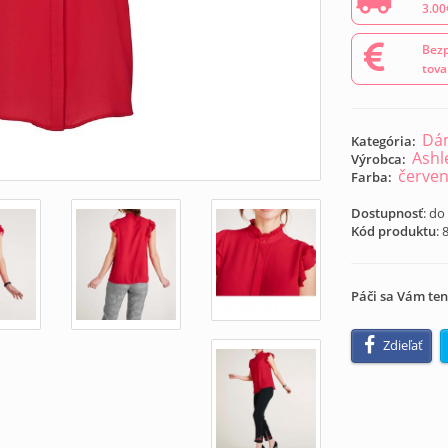
3.00
Bezp
tova
Dám
Kategória:
Ashl
Výrobca:
červe
Farba:
Dostupnosť
: do
Kód produktu
:
Páči sa Vám ten
Zdieľať