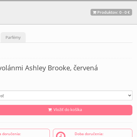
Produktov:
0
-
0 €
Parfémy
volánmi Ashley Brooke, červená
Vložiť do košíka
 doručenia:
Doba doručenia: