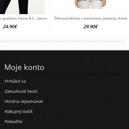
 s potlačou Heine B.C., čierno-farebná
Šifónová blúzka s kvetinovou potlačou Ashle
24.90€
29.90€
Moje konto
Prihlásiť sa
Zabudnuté heslo
História objednávok
Nákupný košík
Pokladňa