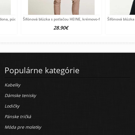
rdona, púdrová
Šifónová blúzka s potlačou HEINE, krémovo-farebná
Šifónová blúzka
28.90€
Populárne kategórie
Kabelky
Dámske tenisky
Lodičky
Pánske tričká
Móda pre moletky