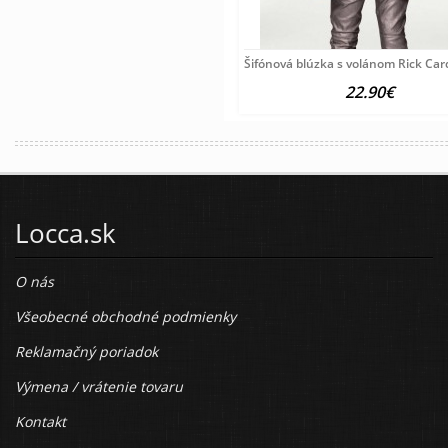
Šifónová blúzka s volánom Rick Ca
22.90€
Locca.sk
O nás
Všeobecné obchodné podmienky
Reklamačný poriadok
Výmena / vrátenie tovaru
Kontakt