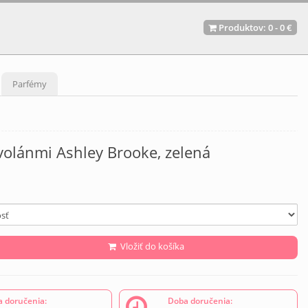
Produktov:
0
-
0 €
Parfémy
volánmi Ashley Brooke, zelená
Vložiť do košíka
 doručenia:
Doba doručenia: