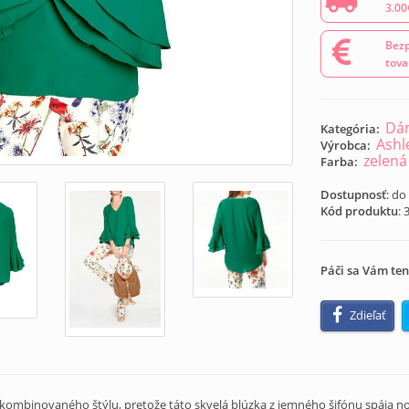
3.00
Bezp
tova
Dám
Kategória:
Ashl
Výrobca:
zelená
Farba:
Dostupnosť
: do
Kód produktu
:
Páči sa Vám ten
Zdieľať
mbinovaného štýlu, pretože táto skvelá blúzka z jemného šifónu spája nonš