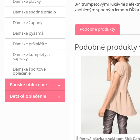
Dámske plavky
3/4 trumpetovými rukávmi s efektn
zaobleným spodným lemom.Dĺžka 61/
Dámske spodné prádlo
Dámske župany
Podobné produkty
Dámske pyžamá
Dámske pršiplášte
Podobné produkty v
Dámske komplety a
súpravy
Dámske športové
oblečenie
Pánske oblečenie
Detské oblečenie
Šifónová blúzka s volánom Rick Ca