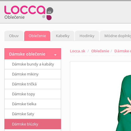
Oblečenie
Obuv
Oblečenie
Kabelky
Hodinky
Módne doplnk
Locca.sk
Oblečenie
Dámske o
Dámske oblečenie
Dámske bundy a kabáty
Dámske mikiny
Dámske tričká
Dámske topy
Dámske tielka
Dámske šaty
Dámske blúzky