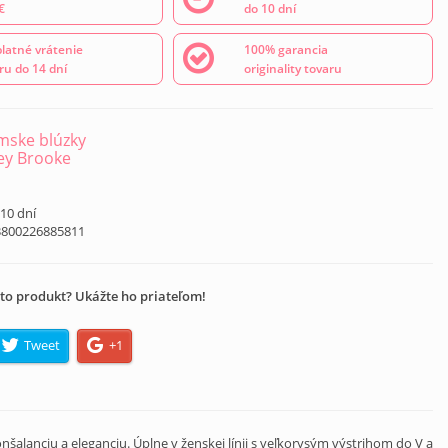
€
do 10 dní
latné vrátenie
100% garancia
ru do 14 dní
originality tovaru
ske blúzky
ey Brooke
 10 dní
3800226885811
to produkt? Ukážte ho priateľom!
Tweet
+1
alanciu a eleganciu. Úplne v ženskej línii s veľkorysým výstrihom do V a