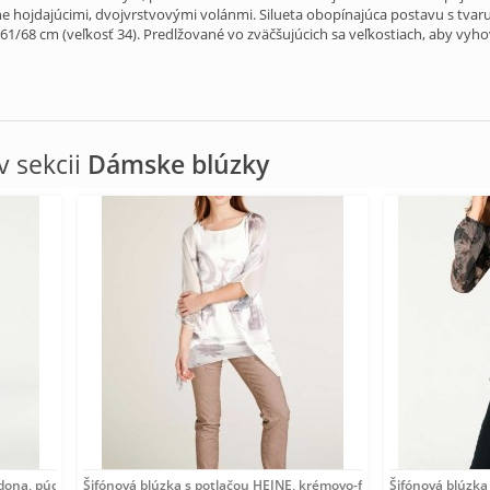
e hojdajúcimi, dvojvrstvovými volánmi. Silueta obopínajúca postavu s tvar
68 cm (veľkosť 34). Predlžované vo zväčšujúcich sa veľkostiach, aby vyho
 sekcii
Dámske blúzky
rdona, púdrová
Šifónová blúzka s potlačou HEINE, krémovo-farebná
Šifónová blúzka