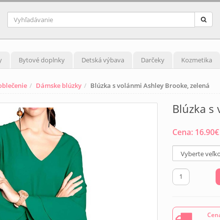
y
Bytové doplnky
Detská výbava
Darčeky
Kozmetika
blečenie
Dámske blúzky
Blúzka s volánmi Ashley Brooke, zelená
Blúzka s 
Cena:
16.90
€
Cena