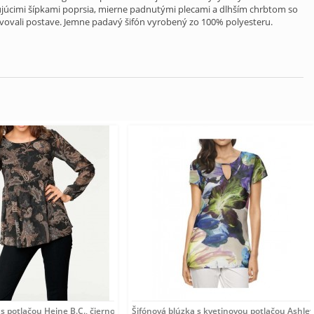
ujúcimi šípkami poprsia, mierne padnutými plecami a dlhším chrbtom so
vovali postave. Jemne padavý šifón vyrobený zo 100% polyesteru.
 s potlačou Heine B.C., čierno-farebná
Šifónová blúzka s kvetinovou potlačou Ashle