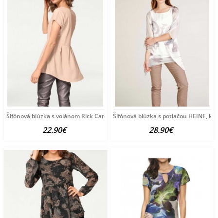
Šifónová blúzka s volánom Rick Cardona, púdrová
Šifónová blúzka s potlačou HEINE, k
22.90€
28.90€