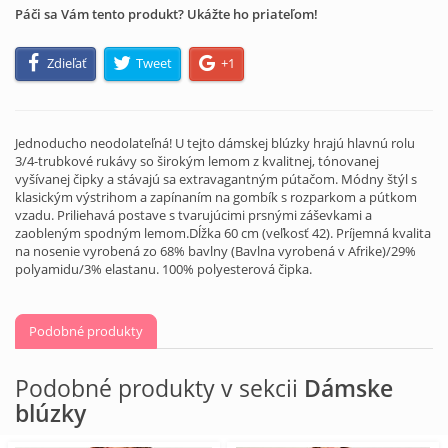
Páči sa Vám tento produkt? Ukážte ho priateľom!
Zdieľať
Tweet
+1
Jednoducho neodolateľná! U tejto dámskej blúzky hrajú hlavnú rolu
3/4-trubkové rukávy so širokým lemom z kvalitnej, tónovanej
vyšívanej čipky a stávajú sa extravagantným pútačom. Módny štýl s
klasickým výstrihom a zapínaním na gombík s rozparkom a pútkom
vzadu. Priliehavá postave s tvarujúcimi prsnými záševkami a
zaobleným spodným lemom.Dĺžka 60 cm (veľkosť 42). Príjemná kvalita
na nosenie vyrobená zo 68% bavlny (Bavlna vyrobená v Afrike)/29%
polyamidu/3% elastanu. 100% polyesterová čipka.
Podobné produkty
Podobné produkty v sekcii
Dámske
blúzky