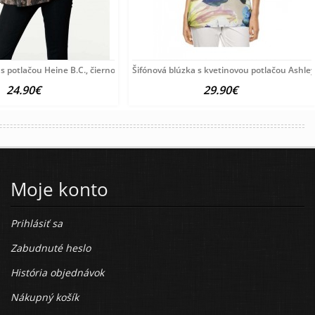
 s potlačou Heine B.C., čierno-farebná
Šifónová blúzka s kvetinovou potlačou Ashle
24.90€
29.90€
Moje konto
Prihlásiť sa
Zabudnuté heslo
História objednávok
Nákupný košík