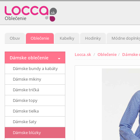
Oblečenie
Obuv
Oblečenie
Kabelky
Hodinky
Módne doplnk
Locca.sk
Oblečenie
Dámske o
Dámske oblečenie
Dámske bundy a kabáty
Dámske mikiny
Dámske tričká
Dámske topy
Dámske tielka
Dámske šaty
Dámske blúzky