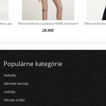
rdona, púdrová
Šifónová blúzka s potlačou HEINE, krémovo-farebná
Šifónová blúzka
28.90€
Populárne kategórie
Kabelky
Dámske tenisky
Lodičky
Pánske tričká