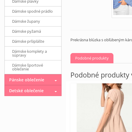
Dámske plavky
Dámske spodné prádlo
Dámske župany
Dámske pyžamá
Prekrásna blúzka s obľúbeným káro
Dámske pršiplášte
Dámske komplety a
súpravy
Podobné produkty
Dámske športové
oblečenie
Podobné produkty v
Pánske oblečenie
Detské oblečenie