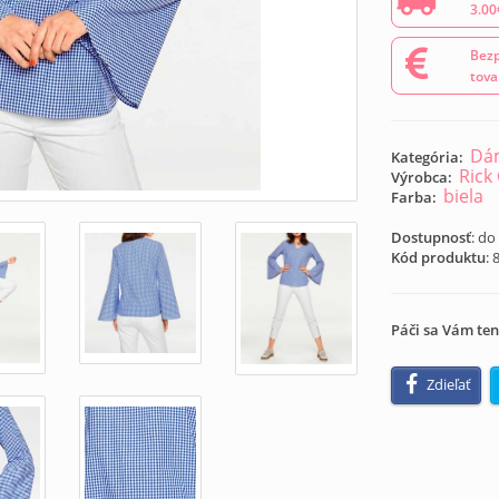
3.00
Bezp
tova
Dám
Kategória:
Rick
Výrobca:
biela
Farba:
Dostupnosť
: do
Kód produktu
:
Páči sa Vám ten
Zdieľať