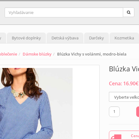
y
Bytové doplnky
Detská výbava
Darčeky
Kozmetika
blečenie
Dámske blúzky
Blúzka Vichy s volánmi, modro-biela
Blúzka Vi
Cena:
16.90
€
Cena