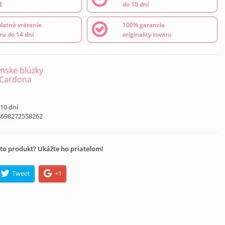
€
do 10 dní
latné vrátenie
100% garancia
ru do 14 dní
originality tovaru
ske blúzky
 Cardona
 10 dní
8698272558262
to produkt? Ukážte ho priateľom!
Tweet
+1