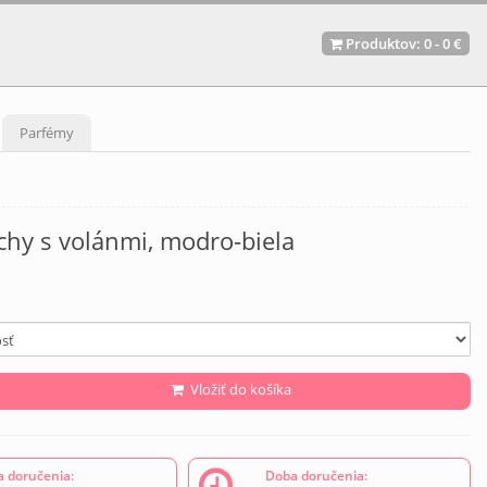
Produktov:
0
-
0 €
Parfémy
chy s volánmi, modro-biela
Vložiť do košíka
 doručenia:
Doba doručenia: