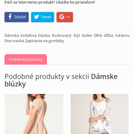
Páči sa Vám tento produkt? Ukážte ho priateľom!
Zdieľať
Tweet
+1
Dámska košeľová blúzka Kockovaný štýl Golier Dlhá dĺžka rukávov
Dve vrecká Zapínanie na gombíky
Podobné produkty
Podobné produkty v sekcii
Dámske
blúzky