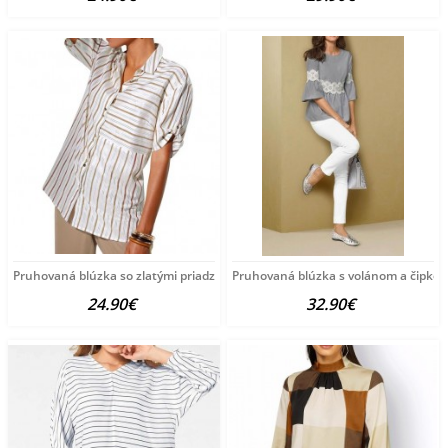
Pruhovaná blúzka so zlatými priadzami Création
Pruhovaná blúzka s volánom a čipkou 
24.90€
32.90€