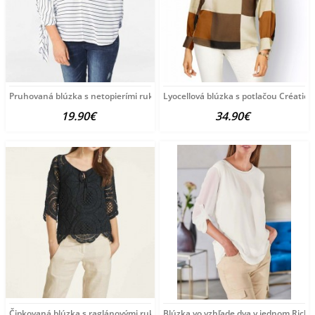
Pruhovaná blúzka s netopierími rukávmi Heine B.C.,
Lyocellová blúzka s potlačou Créatio
19.90€
34.90€
Čipkovaná blúzka s raglánovými rukávmi HEINE,
Blúzka vo vzhľade dva v jednom Rick