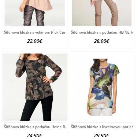
Šifónová blúzka s volánom Rick Cardona, púdrová
Šifónová blúzka s potlačou HEINE, k
22.90€
28.90€
Šifónová blúzka s potlačou Heine B.C., čierno-farebná
Šifónová blúzka s kvetinovou potlačo
24.90€
29.90€