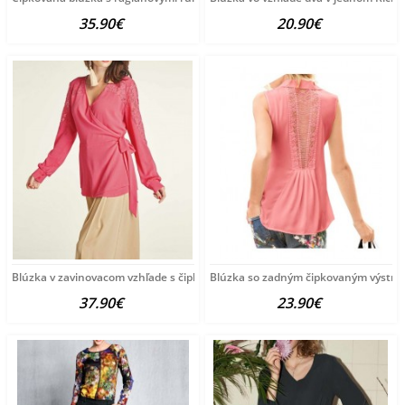
35.90€
20.90€
Blúzka v zavinovacom vzhľade s čipkou HEINE, koralová
Blúzka so zadným čipkovaným výstri
37.90€
23.90€