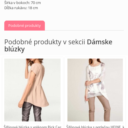
Šírka v bokoch: 70 cm
Dĺžka rukávu: 18 cm
Podobné produkty
Podobné produkty v sekcii
Dámske
blúzky
Šifónová blúzka s volánom Rick Cardona, púdrová
Šifónová blúzka s potlačou HEINE, k