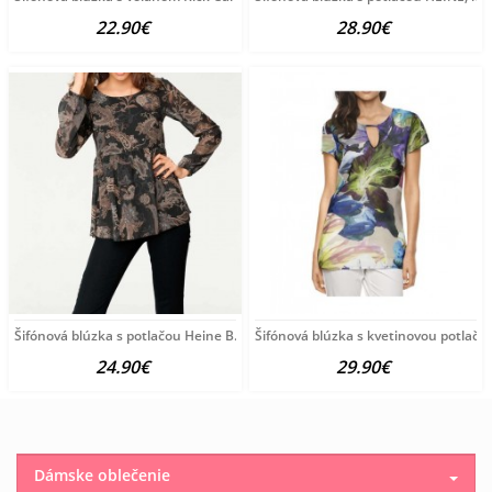
22.90€
28.90€
Šifónová blúzka s potlačou Heine B.C., čierno-farebná
Šifónová blúzka s kvetinovou potlačo
24.90€
29.90€
Dámske oblečenie