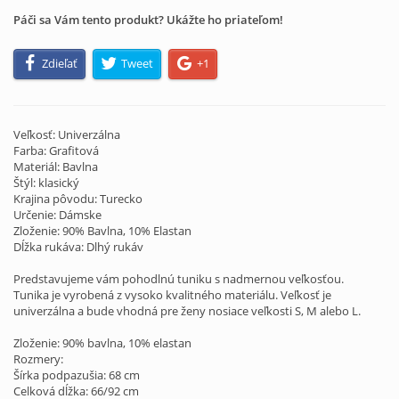
Páči sa Vám tento produkt? Ukážte ho priateľom!
Zdieľať
Tweet
+1
Veľkosť: Univerzálna
Farba: Grafitová
Materiál: Bavlna
Štýl: klasický
Krajina pôvodu: Turecko
Určenie: Dámske
Zloženie: 90% Bavlna, 10% Elastan
Dĺžka rukáva: Dlhý rukáv
Predstavujeme vám pohodlnú tuniku s nadmernou veľkosťou.
Tunika je vyrobená z vysoko kvalitného materiálu. Veľkosť je
univerzálna a bude vhodná pre ženy nosiace veľkosti S, M alebo L.
Zloženie: 90% bavlna, 10% elastan
Rozmery:
Šírka podpazušia: 68 cm
Celková dĺžka: 66/92 cm