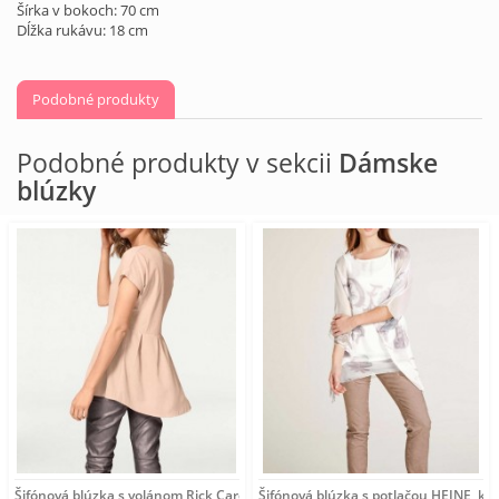
Šírka v bokoch: 70 cm
Dĺžka rukávu: 18 cm
Podobné produkty
Podobné produkty v sekcii
Dámske
blúzky
Šifónová blúzka s volánom Rick Cardona, púdrová
Šifónová blúzka s potlačou HEINE, k