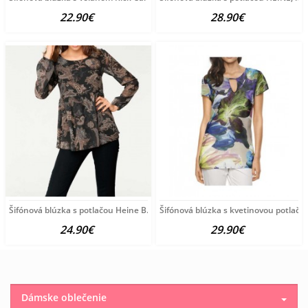
22.90€
28.90€
Šifónová blúzka s potlačou Heine B.C., čierno-farebná
Šifónová blúzka s kvetinovou potlačo
24.90€
29.90€
Dámske oblečenie