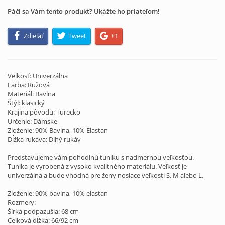
Páči sa Vám tento produkt? Ukážte ho priateľom!
Zdieľať
Tweet
+1
Veľkosť: Univerzálna
Farba: Ružová
Materiál: Bavlna
Štýl: klasický
Krajina pôvodu: Turecko
Určenie: Dámske
Zloženie: 90% Bavlna, 10% Elastan
Dĺžka rukáva: Dlhý rukáv
Predstavujeme vám pohodlnú tuniku s nadmernou veľkosťou.
Tunika je vyrobená z vysoko kvalitného materiálu. Veľkosť je
univerzálna a bude vhodná pre ženy nosiace veľkosti S, M alebo L.
Zloženie: 90% bavlna, 10% elastan
Rozmery:
Šírka podpazušia: 68 cm
Celková dĺžka: 66/92 cm