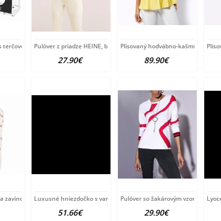
s terčovou plachtou Baby
Pulóver z priadze HEINE, bielo-tyrkysový
Plisovaný hodvábno-kašmírový puló
Plis
27.90€
89.90€
ia zavinovačka New Baby
Luxusné hniezdočko s vankúšikom a perinkou
Pulóver so žakárovým vzorom Créat
Lyoce
51.66€
29.90€