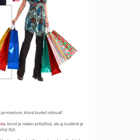
k
je miestom, ktoré budeš milovať!
nie
, ktoré je nielen príťažlivé, ale aj kvalitné je
čný štýl.