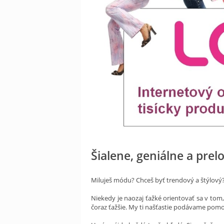
Šialene, geniálne a prel
Miluješ módu? Chceš byť trendový a štýlový
Niekedy je naozaj ťažké orientovať sa v tom,
čoraz ťažšie. My ti našťastie podávame pomoc