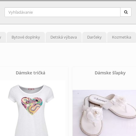
y
Bytové doplnky
Detská výbava
Darčeky
Kozmetika
Dámske tričká
Dámske šľapky