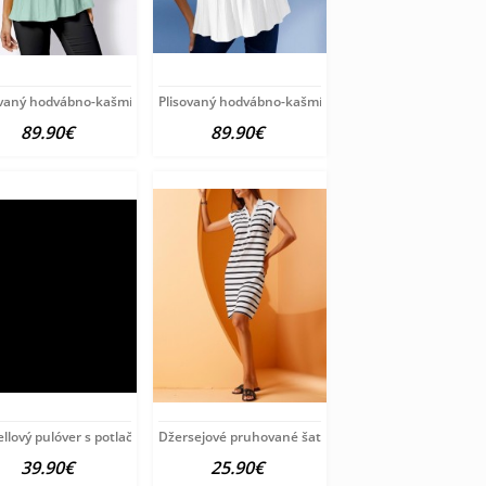
ver
ovaný hodvábno-kašmírový pulóver
Plisovaný hodvábno-kašmírový pulóver
89.90€
89.90€
ion
llový pulóver s potlačou Création
Džersejové pruhované šaty HEINE, bielo-čierne
39.90€
25.90€