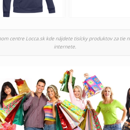
nom centre Locca.sk kde nájdete tisícky produktov za tie n
internete.