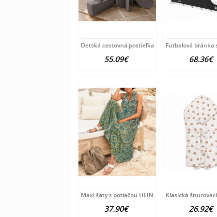
Detská cestovná postieľka Milly Mally
Futbalová bránka 
55.09€
68.36€
Maxi šaty s potlačou HEINE, modro-zeleno-žlté
Klasická šnurovac
37.90€
26.92€