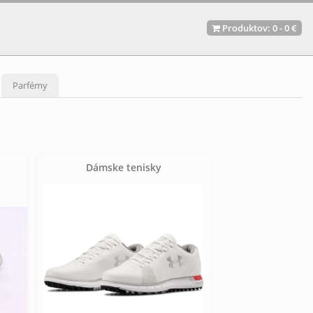
Produktov:
0
-
0 €
Parfémy
Dámske tenisky