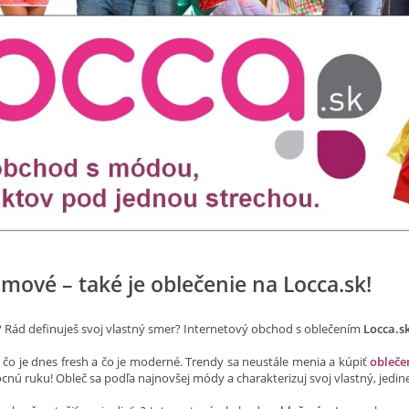
omové – také je oblečenie na Locca.sk!
? Rád definuješ svoj vlastný smer? Internetový obchod s oblečením
Locca.s
 čo je dnes fresh a čo je moderné. Trendy sa neustále menia a kúpiť
obleče
nú ruku! Obleč sa podľa najnovšej módy a charakterizuj svoj vlastný, jedine