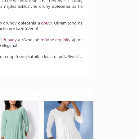
ka tie najhorúcejšie a najtrendovejšie kúsky
s nájdeš exkluzívne druhy
oblečenia
za tie
ch druhov
oblečenia
a
obuvi
. Okrem toho na
ucho pre každú ženu!
či
župany
a rôzne iné
módne doplnky
aj pre
 elegána!
 doplň svoj šatník o kvalitu, príťažlivosť a