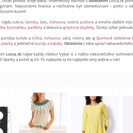
a, chceš potešiť svoje dieťa? Internetový obchod s
oblečením
Locca.sk ponú
óriám. Nepoznáme hranice a nechceme byť obmedzovaní – preto u ná
ičkovými kusmi!
h nájdu
sukne
,
tenisky
,
šaty
,
nohavice
,
svetre
,
pulóvre
a mnoho ďalších iný
šte
,
kozmetiku
,
parfémy
a dokonca aj
bytové doplnky
. Široký výber jednod
ti ponúka
košele
a
tričká
,
nohavice
,
saká
,
mikiny
ale aj
športové oblečenie
é plavky
a jedinečné
bundy a kabáty
.
Oblečenie
z teba spraví sebavedomého
ním
Locca.sk
nájde každý všetko! Vyber si z nášho nekonečného sortimentu a
či šperky a poteš aj ich. To najlepšie za tie najlepšie ceny jedine u nás!