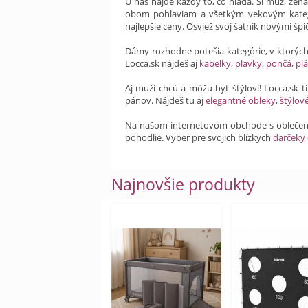
U nás nájde každý to, čo hľadá. Si muž, žen
obom pohlaviam a všetkým vekovým kateg
najlepšie ceny. Osviež svoj šatník novými šp
Dámy rozhodne potešia kategórie, v ktorýc
Locca.sk nájdeš aj
kabelky
,
plavky
,
pončá
,
plá
Aj muži chcú a môžu byť štýloví! Locca.sk 
pánov. Nájdeš tu aj
elegantné obleky
,
štýlov
Na našom internetovom obchode s obleče
pohodlie. Vyber pre svojich blízkych
darčeky
Najnovšie produkty