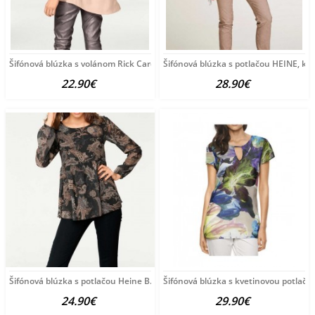
Šifónová blúzka s volánom Rick Cardona, púdrová
Šifónová blúzka s potlačou HEINE, k
22.90€
28.90€
Šifónová blúzka s potlačou Heine B.C., čierno-farebná
Šifónová blúzka s kvetinovou potlačo
24.90€
29.90€