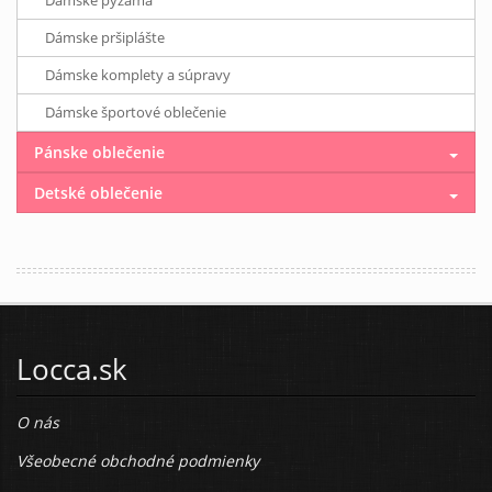
Dámske pršiplášte
Dámske komplety a súpravy
Dámske športové oblečenie
Pánske oblečenie
Detské oblečenie
Locca.sk
O nás
Všeobecné obchodné podmienky