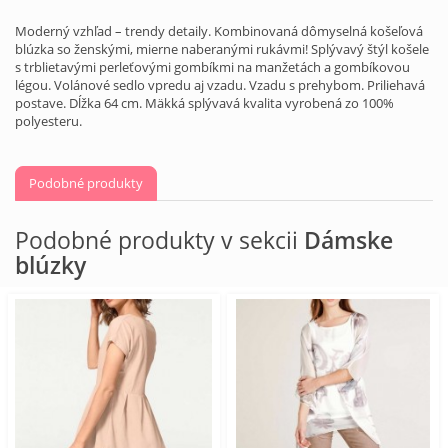
Moderný vzhľad – trendy detaily. Kombinovaná dômyselná košeľová
blúzka so ženskými, mierne naberanými rukávmi! Splývavý štýl košele
s trblietavými perleťovými gombíkmi na manžetách a gombíkovou
légou. Volánové sedlo vpredu aj vzadu. Vzadu s prehybom. Priliehavá
postave. Dĺžka 64 cm. Mäkká splývavá kvalita vyrobená zo 100%
polyesteru.
Podobné produkty
Podobné produkty v sekcii
Dámske
blúzky