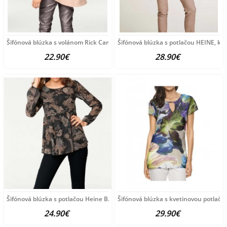
Šifónová blúzka s volánom Rick Cardona, púdrová
Šifónová blúzka s potlačou HEINE, k
22.90€
28.90€
Šifónová blúzka s potlačou Heine B.C., čierno-farebná
Šifónová blúzka s kvetinovou potlačo
24.90€
29.90€