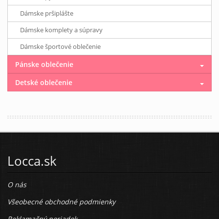
Dámske pršiplášte
Dámske komplety a súpravy
Dámske športové oblečenie
Pánske oblečenie
Detské oblečenie
Locca.sk
O nás
Všeobecné obchodné podmienky
Reklamačný poriadok