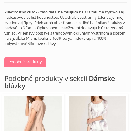
Príležitostný kúsok - táto detailne milujúca blúzka zaujme štýlovou aj
nadčasovou sofistikovanosťou. Ušľachtilý všestranný talent z jemnej
kvetinovej čipky. Priehľadná oblasť ramien a dlhé balónikové rukávy z
padavého šifónu s čipkovanými manžetami dodávajú blúzke zvodný
vzhľad. Priliehavý postave s trendovým okrúhlym výstrihom a zipsom
na šiji. dĺžka 61 cm, kvalitná 100% polyamidová čipka, 100%
polyesterové šifónové rukávy
Podobné produkty
Podobné produkty v sekcii
Dámske
blúzky