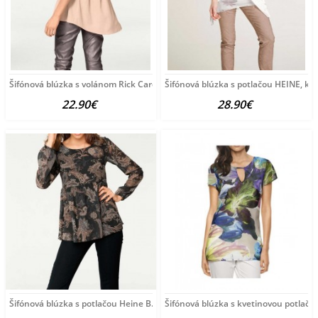
Šifónová blúzka s volánom Rick Cardona, púdrová
Šifónová blúzka s potlačou HEINE, k
22.90€
28.90€
Šifónová blúzka s potlačou Heine B.C., čierno-farebná
Šifónová blúzka s kvetinovou potlačo