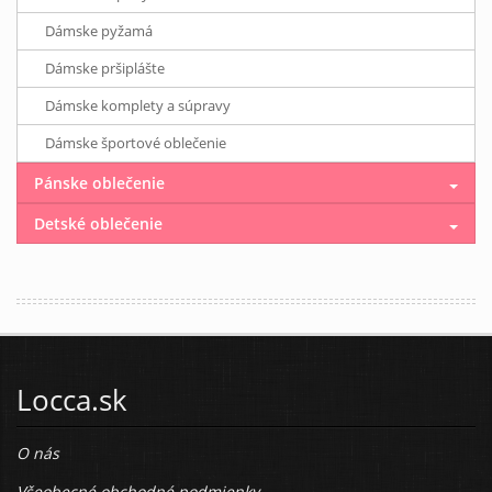
Dámske pyžamá
Dámske pršiplášte
Dámske komplety a súpravy
Dámske športové oblečenie
Pánske oblečenie
Detské oblečenie
Locca.sk
O nás
Všeobecné obchodné podmienky