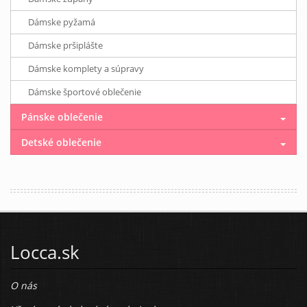
Dámske pyžamá
Dámske pršiplášte
Dámske komplety a súpravy
Dámske športové oblečenie
Pánske oblečenie
Detské oblečenie
Locca.sk
O nás