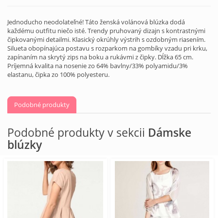
Jednoducho neodolateľné! Táto ženská volánová blúzka dodá
každému outfitu niečo isté. Trendy pruhovaný dizajn s kontrastnými
čipkovanými detailmi. Klasický okrúhly výstrih s ozdobným riasením.
Silueta obopínajúca postavu s rozparkom na gombíky vzadu pri krku,
zapínaním na skrytý zips na boku a rukávmi z čipky. Dĺžka 65 cm.
Príjemná kvalita na nosenie zo 64% bavlny/33% polyamidu/3%
elastanu, čipka zo 100% polyesteru.
Podobné produkty
Podobné produkty v sekcii
Dámske
blúzky