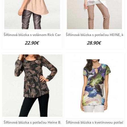
Šifónová blúzka s volánom Rick Cardona, púdrová
Šifónová blúzka s potlačou HEINE, k
22.90€
28.90€
Šifónová blúzka s potlačou Heine B.C., čierno-farebná
Šifónová blúzka s kvetinovou potlačo