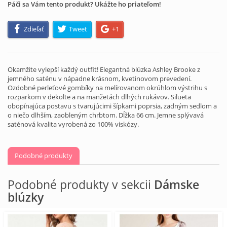
Páči sa Vám tento produkt? Ukážte ho priateľom!
Zdieľať
Tweet
+1
Okamžite vylepší každý outfit! Elegantná blúzka Ashley Brooke z
jemného saténu v nápadne krásnom, kvetinovom prevedení.
Ozdobné perleťové gombíky na melírovanom okrúhlom výstrihu s
rozparkom v dekolte a na manžetách dlhých rukávov. Silueta
obopínajúca postavu s tvarujúcimi šípkami poprsia, zadným sedlom a
o niečo dlhším, zaobleným chrbtom. Dĺžka 66 cm. Jemne splývavá
saténová kvalita vyrobená zo 100% viskózy.
Podobné produkty
Podobné produkty v sekcii
Dámske
blúzky