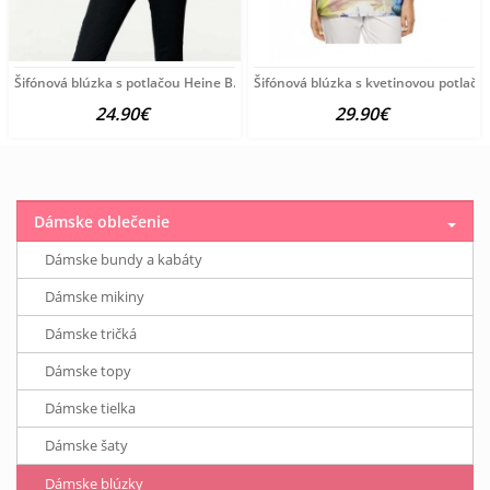
Šifónová blúzka s potlačou Heine B.C., čierno-farebná
Šifónová blúzka s kvetinovou potlačo
24.90€
29.90€
Dámske oblečenie
Dámske bundy a kabáty
Dámske mikiny
Dámske tričká
Dámske topy
Dámske tielka
Dámske šaty
Dámske blúzky