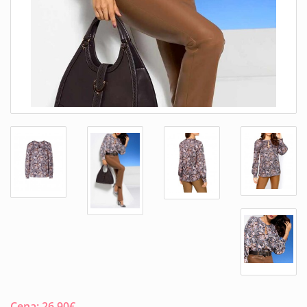
Cena:
26.90
€