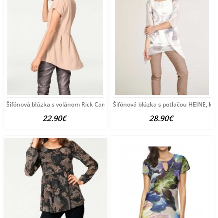
Šifónová blúzka s volánom Rick Cardona, púdrová
Šifónová blúzka s potlačou HEINE, k
22.90€
28.90€