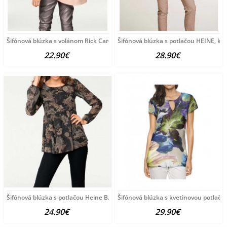
Šifónová blúzka s volánom Rick Cardona, púdrová
Šifónová blúzka s potlačou HEINE, k
22.90€
28.90€
Šifónová blúzka s potlačou Heine B.C., čierno-farebná
Šifónová blúzka s kvetinovou potlačo
24.90€
29.90€