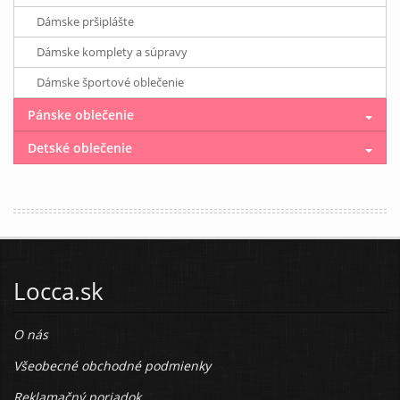
Dámske pršiplášte
Dámske komplety a súpravy
Dámske športové oblečenie
Pánske oblečenie
Detské oblečenie
Locca.sk
O nás
Všeobecné obchodné podmienky
Reklamačný poriadok