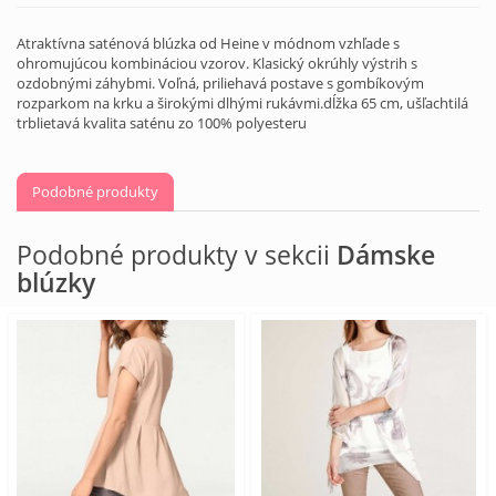
Atraktívna saténová blúzka od Heine v módnom vzhľade s
ohromujúcou kombináciou vzorov. Klasický okrúhly výstrih s
ozdobnými záhybmi. Voľná, priliehavá postave s gombíkovým
rozparkom na krku a širokými dlhými rukávmi.dĺžka 65 cm, ušľachtilá
trblietavá kvalita saténu zo 100% polyesteru
Podobné produkty
Podobné produkty v sekcii
Dámske
blúzky