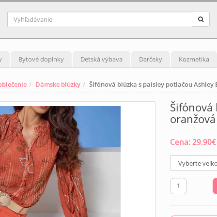
y
Bytové doplnky
Detská výbava
Darčeky
Kozmetika
blečenie
Dámske blúzky
Šifónová blúzka s paisley potlačou Ashley
Šifónová 
oranžová
Cena:
29.90
€