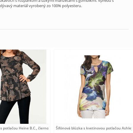
ch rukávoch s rozparkom a úzkymi manžetami s gombíkmi. Vpredu s
plývavý materiál vyrobený zo 100% polyesteru.
 s potlačou Heine B.C., čierno-farebná
Šifónová blúzka s kvetinovou potlačou Ashle