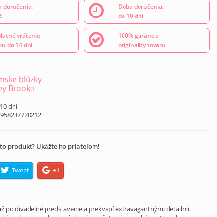
 doručenia:
Doba doručenia:
€
do 10 dní
latné vrátenie
100% garancia
ru do 14 dní
originality tovaru
ske blúzky
ey Brooke
 10 dní
6958287770212
to produkt? Ukážte ho priateľom!
Tweet
+1
 až po divadelné predstavenie a prekvapí extravagantnými detailmi.