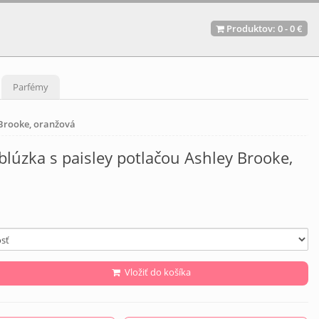
Produktov:
0
-
0 €
Parfémy
 Brooke, oranžová
blúzka s paisley potlačou Ashley Brooke,
Vložiť do košíka