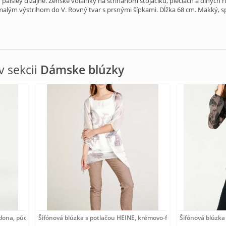
 paisley dizajne. Ženské volániky na strihanom stojačiku, pleciach a dlhý
alým výstrihom do V. Rovný tvar s prsnými šípkami. Dĺžka 68 cm. Mäkký, s
 sekcii
Dámske blúzky
rdona, púdrová
Šifónová blúzka s potlačou HEINE, krémovo-farebná
Šifónová blúzka