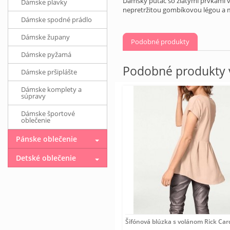
Dámsky pútač so zlatými prvkami v
Dámske plavky
nepretržitou gombíkovou légou a m
Dámske spodné prádlo
Dámske župany
Podobné produkty
Dámske pyžamá
Podobné produkty v
Dámske pršiplášte
Dámske komplety a
súpravy
Dámske športové
oblečenie
Pánske oblečenie
Detské oblečenie
Šifónová blúzka s volánom Rick Ca