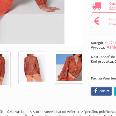
Cena
3.00
Bezp
tova
Dám
Kategória:
Ashl
Výrobca:
Dostupnosť
: do
Kód produktu
:
Páči sa Vám ten
Zdieľať
šik blúzka vás bude s istotou sprevádzať od večere cez špeciálnu príležitosť