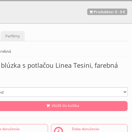
Produktov:
0
-
0 €
Parfémy
farebná
blúzka s potlačou Linea Tesini, farebná
Vložiť do košíka
 doručenia:
Doba doručenia: