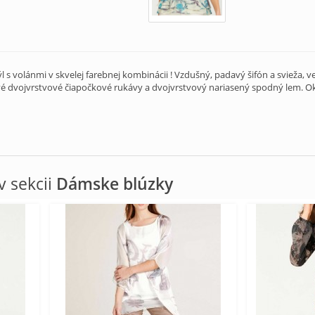
 s volánmi v skvelej farebnej kombinácii ! Vzdušný, padavý šifón a svieža, ve
é dvojvrstvové čiapočkové rukávy a dvojvrstvový nariasený spodný lem. Okr
 sekcii
Dámske blúzky