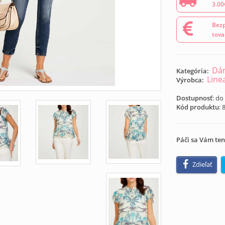
3.00
Bezp
tova
Dám
Kategória:
Line
Výrobca:
Dostupnosť
: do
Kód produktu
:
Páči sa Vám ten
Zdieľať