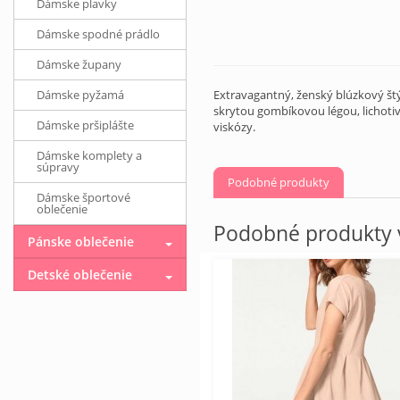
Dámske plavky
Dámske spodné prádlo
Dámske župany
Extravagantný, ženský blúzkový štýl
Dámske pyžamá
skrytou gombíkovou légou, lichotiv
Dámske pršiplášte
viskózy.
Dámske komplety a
súpravy
Podobné produkty
Dámske športové
oblečenie
Podobné produkty v
Pánske oblečenie
Detské oblečenie