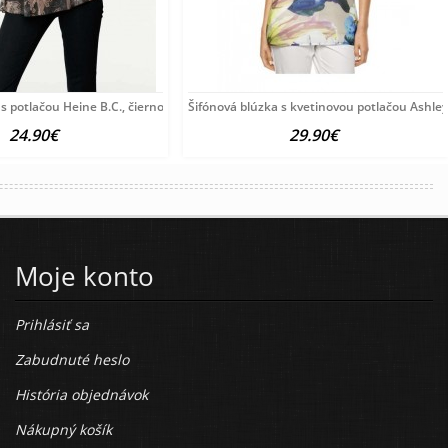
 s potlačou Heine B.C., čierno-farebná
Šifónová blúzka s kvetinovou potlačou Ashle
24.90€
29.90€
Moje konto
Prihlásiť sa
Zabudnuté heslo
História objednávok
Nákupný košík