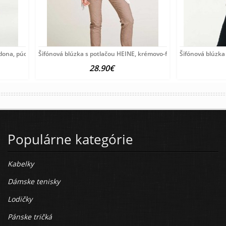
rdona, púdrová
Šifónová blúzka s potlačou HEINE, krémovo-farebná
Šifónová blúzka
28.90€
Populárne kategórie
Kabelky
Dámske tenisky
Lodičky
Pánske tričká