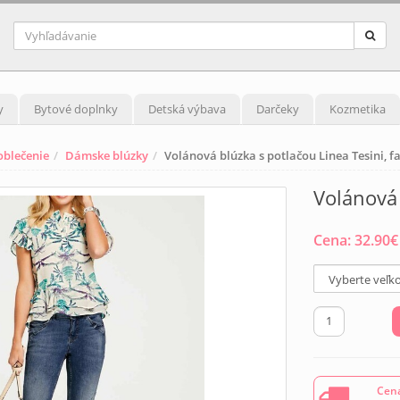
y
Bytové doplnky
Detská výbava
Darčeky
Kozmetika
blečenie
Dámske blúzky
Volánová blúzka s potlačou Linea Tesini, 
Volánová 
Cena:
32.90
€
Cena