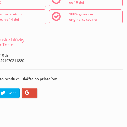
€
do 10 dní
latné vrátenie
100% garancia
ru do 14 dní
originality tovaru
ske blúzky
a Tesini
 10 dní
8591676211880
to produkt? Ukážte ho priateľom!
Tweet
+1