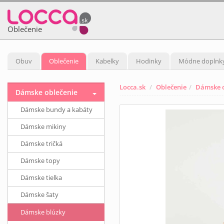
Oblečenie
Obuv
Oblečenie
Kabelky
Hodinky
Módne doplnk
Locca.sk
Oblečenie
Dámske o
Dámske oblečenie
Dámske bundy a kabáty
Dámske mikiny
Dámske tričká
Dámske topy
Dámske tielka
Dámske šaty
Dámske blúzky