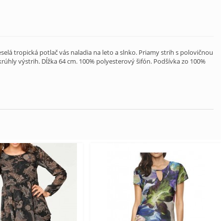
selá tropická potlač vás naladia na leto a slnko. Priamy strih s polovičnou
úhly výstrih. Dĺžka 64 cm. 100% polyesterový šifón. Podšívka zo 100%