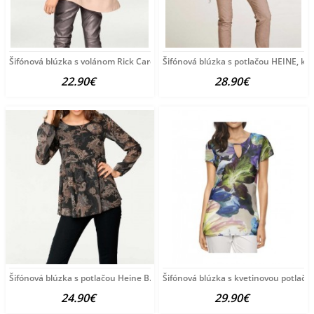
Šifónová blúzka s volánom Rick Cardona, púdrová
Šifónová blúzka s potlačou HEINE, k
22.90€
28.90€
Šifónová blúzka s potlačou Heine B.C., čierno-farebná
Šifónová blúzka s kvetinovou potlačo
24.90€
29.90€