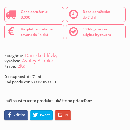
Cena doručenia:
Doba doručenia:
3.00€
do 7 dní
Bezplatné vrátenie
100% garancia
tovaru do 14 dní
originality tovaru
Dámske blúzky
Kategória:
Ashley Brooke
Výrobca:
žltá
Farba:
Dostupnosť
: do 7 dní
Kód produktu
:
6930610533220
Páči sa Vám tento produkt? Ukážte ho priateľom!
Zdieľať
Tweet
+1