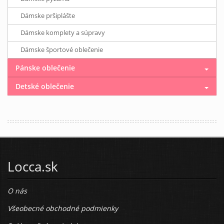
Dámske pršiplášte
Dámske komplety a súpravy
Dámske športové oblečenie
Pánske oblečenie
Detské oblečenie
Locca.sk
O nás
Všeobecné obchodné podmienky