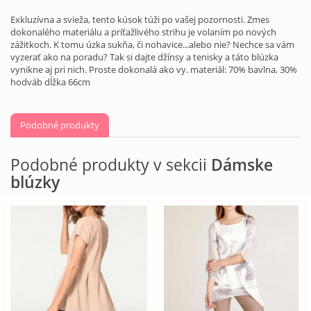
Exkluzívna a svieža, tento kúsok túži po vašej pozornosti. Zmes
dokonalého materiálu a príťažlivého strihu je volaním po nových
zážitkoch. K tomu úzka sukňa, či nohavice...alebo nie? Nechce sa vám
vyzerať ako na poradu? Tak si dajte džínsy a tenisky a táto blúzka
vynikne aj pri nich. Proste dokonalá ako vy. materiál: 70% bavlna, 30%
hodváb dĺžka 66cm
Podobné produkty
Podobné produkty v sekcii
Dámske
blúzky