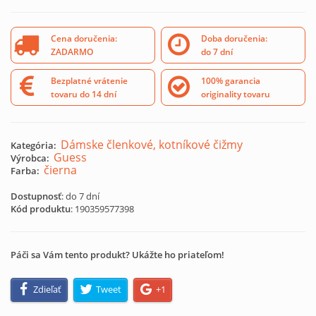
Cena doručenia:
Doba doručenia:
ZADARMO
do 7 dní
Bezplatné vrátenie
100% garancia
tovaru do 14 dní
originality tovaru
Dámske členkové, kotníkové čižmy
Kategória:
Guess
Výrobca:
čierna
Farba:
Dostupnosť
: do 7 dní
Kód produktu
:
190359577398
Páči sa Vám tento produkt? Ukážte ho priateľom!
Zdieľať
Tweet
+1