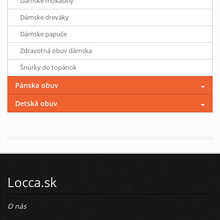
Dámske mokasíny
Dámske dreváky
Dámske papuče
Zdravotná obuv dámska
Šnúrky do topánok
Pánska obuv
Detská obuv
Locca.sk
O nás