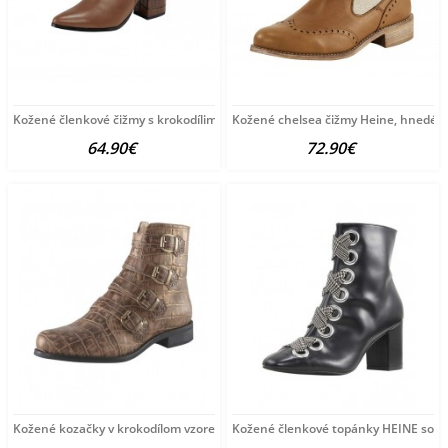
Kožené členkové čižmy s krokodílimi vsadkami Heine, hnedé
Kožené chelsea čižmy Heine, hnedé
64.90€
72.90€
Kožené kozačky v krokodílom vzore Heine, sivobežová
Kožené členkové topánky HEINE so š