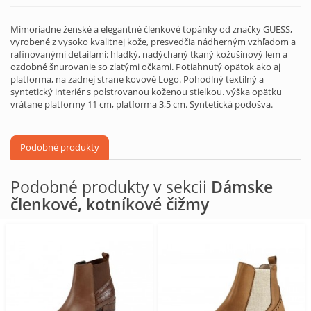
Mimoriadne ženské a elegantné členkové topánky od značky GUESS,
vyrobené z vysoko kvalitnej kože, presvedčia nádherným vzhľadom a
rafinovanými detailami: hladký, nadýchaný tkaný kožušinový lem a
ozdobné šnurovanie so zlatými očkami. Potiahnutý opätok ako aj
platforma, na zadnej strane kovové Logo. Pohodlný textilný a
syntetický interiér s polstrovanou koženou stielkou. výška opätku
vrátane platformy 11 cm, platforma 3,5 cm. Syntetická podošva.
Podobné produkty
Podobné produkty v sekcii
Dámske
členkové, kotníkové čižmy