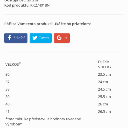
Dostupnosť
: do 3 dní
Kód produktu
:
KK274018N
Páči sa Vám tento produkt? Ukážte ho priateľom!
Zdieľať
Tweet
+1
DĹŽKA
VEĽKOSŤ
STIELKY
36
23,5 cm
37
24 cm
38
24,5 cm
39
25,5 cm
40
26 cm
41
26,5 cm
*tato tabulka představuje hodnoty uvedené
výrobcem