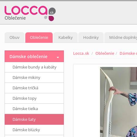
Oblečenie
Obuv
Oblečenie
Kabelky
Hodinky
Módne doplnk
Locca.sk
Oblečenie
Dámske o
Dámske oblečenie
Dámske bundy a kabáty
Dámske mikiny
Dámske tričká
Dámske topy
Dámske tielka
Dámske šaty
Dámske blúzky