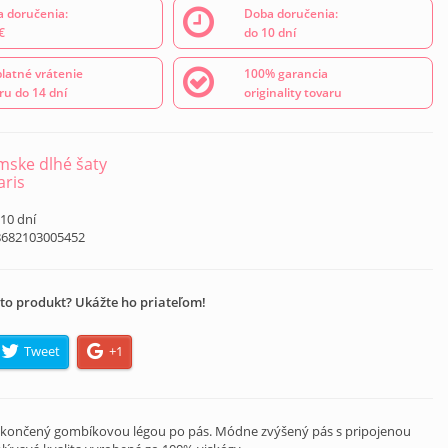
 doručenia:
Doba doručenia:
€
do 10 dní
latné vrátenie
100% garancia
ru do 14 dní
originality tovaru
ske dlhé šaty
ris
 10 dní
8682103005452
to produkt? Ukážte ho priateľom!
Tweet
+1
 zakončený gombíkovou légou po pás. Módne zvýšený pás s pripojenou