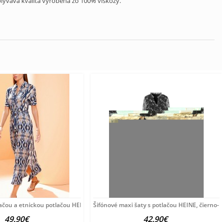
ývavá kvalita vyrobená zo 100% viskózy.
lačou a etnickou potlačou HEINE, viacfarebné
Šifónové maxi šaty s potlačou HEINE, čierno-b
49.90€
42.90€