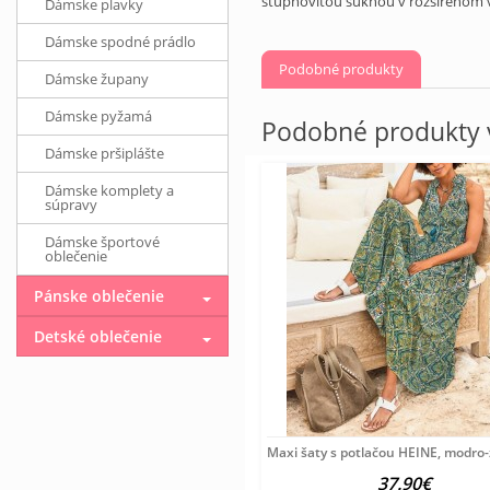
stupňovitou sukňou v rozšírenom v
Dámske plavky
Dámske spodné prádlo
Podobné produkty
Dámske župany
Dámske pyžamá
Podobné produkty v
Dámske pršiplášte
Dámske komplety a
súpravy
Dámske športové
oblečenie
Pánske oblečenie
Detské oblečenie
Maxi šaty s potlačou HEINE, modro-
37.90€