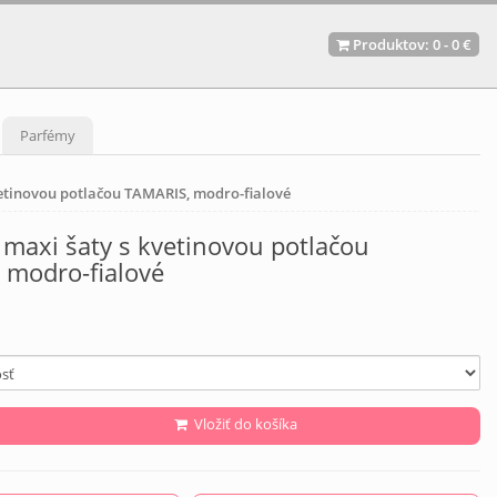
Produktov:
0
-
0 €
Parfémy
etinovou potlačou TAMARIS, modro-fialové
maxi šaty s kvetinovou potlačou
 modro-fialové
Vložiť do košíka