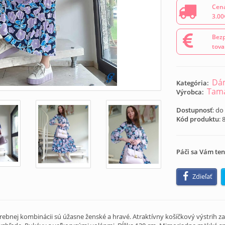
Cena
3.00
Bezp
tova
Dám
Kategória:
Tama
Výrobca:
Dostupnosť
: do
Kód produktu
:
Páči sa Vám ten
Zdieľať
ebnej kombinácii sú úžasne ženské a hravé. Atraktívny košíčkový výstrih