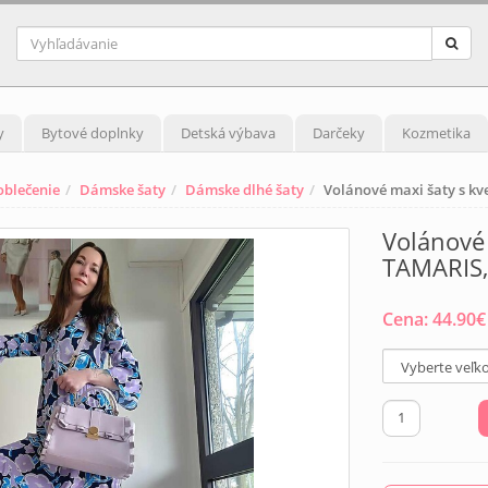
y
Bytové doplnky
Detská výbava
Darčeky
Kozmetika
blečenie
Dámske šaty
Dámske dlhé šaty
Volánové maxi šaty s kv
Volánové 
TAMARIS,
Cena:
44.90
€