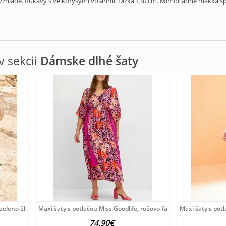
zhľade. Rukávy s veľkorysými volánmi. Dĺžka 130 cm. Mimoriadne mäkká spl
 sekcii
Dámske dlhé šaty
zeleno-žlté
Maxi šaty s potlačou Miss Goodlife, ružovo-farebné
Maxi šaty s pot
74.90€