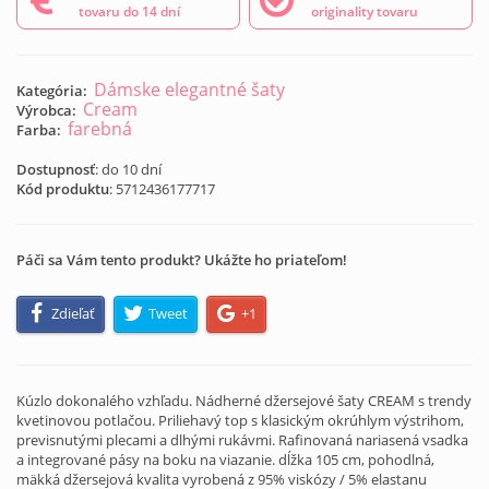
tovaru do 14 dní
originality tovaru
Dámske elegantné šaty
Kategória:
Cream
Výrobca:
farebná
Farba:
Dostupnosť
: do 10 dní
Kód produktu
:
5712436177717
Páči sa Vám tento produkt? Ukážte ho priateľom!
Zdieľať
Tweet
+1
Kúzlo dokonalého vzhľadu. Nádherné džersejové šaty CREAM s trendy
kvetinovou potlačou. Priliehavý top s klasickým okrúhlym výstrihom,
previsnutými plecami a dlhými rukávmi. Rafinovaná nariasená vsadka
a integrované pásy na boku na viazanie. dĺžka 105 cm, pohodlná,
mäkká džersejová kvalita vyrobená z 95% viskózy / 5% elastanu