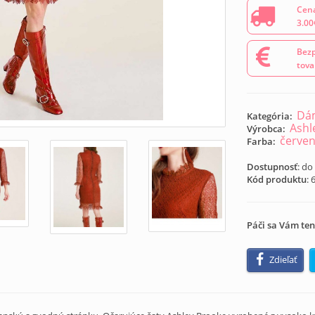
Cena
3.00
Bezp
tova
Dám
Kategória:
Ashl
Výrobca:
červe
Farba:
Dostupnosť
: do
Kód produktu
:
Páči sa Vám ten
Zdieľať