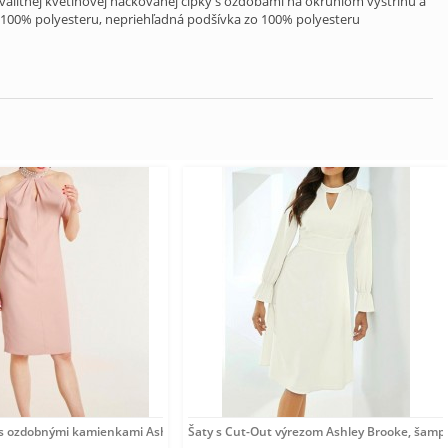
alitnej kvetinovej háčkovanej čipky s ozdobami na okrúhlom výstrihu a
 100% polyesteru, nepriehľadná podšívka zo 100% polyesteru
 s ozdobnými kamienkami Ashley Brooke, ružové
Šaty s Cut-Out výrezom Ashley Brooke, šam