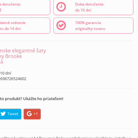
 doručenia:
Doba doručenia:
€
do 10 dní
latné vrátenie
100% garancia
ru do 14 dní
originality tovaru
ske elegantné šaty
ey Brooke
ná
 10 dní
6936726524602
to produkt? Ukážte ho priateľom!
Tweet
+1