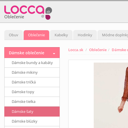
Oblečenie
Obuv
Oblečenie
Kabelky
Hodinky
Módne doplnk
Locca.sk
Oblečenie
Dámske o
Dámske oblečenie
Dámske bundy a kabáty
Dámske mikiny
Dámske tričká
Dámske topy
Dámske tielka
Dámske šaty
Dámske blúzky