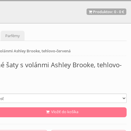
Produktov:
0
-
0 €
Parfémy
volánmi Ashley Brooke, tehlovo-červená
 šaty s volánmi Ashley Brooke, tehlovo-
Vložiť do košíka