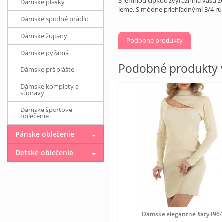
S jemnou čipkou zvýraznnia vašu ž
Dámske plavky
leme. S módne priehľadnými 3/4 ru
Dámske spodné prádlo
Dámske župany
Podobné produkty
Dámske pyžamá
Podobné produkty v
Dámske pršiplášte
Dámske komplety a
súpravy
Dámske športové
oblečenie
Pánske oblečenie
Detské oblečenie
Dámske elegantné šaty I96