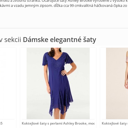
enskú a zvodnú stránku. Očarujúce šaty Ashley Brooke vyrobené z vysoko kv
kávmi a vzadu jemným zipsom. dĺžka cca 99 cmkvalitná háčkovaná čipka zo
 sekcii
Dámske elegantné šaty
45
Koktejlové šaty s perlami Ashley Brooke, modré
Koktejlové šaty