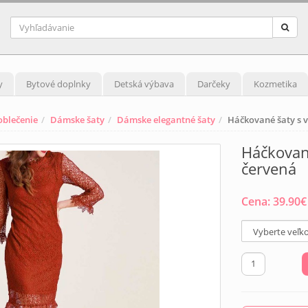
y
Bytové doplnky
Detská výbava
Darčeky
Kozmetika
blečenie
Dámske šaty
Dámske elegantné šaty
Háčkované šaty s 
Háčkované
červená
Cena:
39.90
€