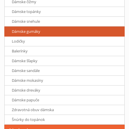
Dámske čižmy
Dámske topánky
Dámske snehule
Dámske gumáky
Lodičky
Balerínky
Dámske šľapky
Dámske sandále
Dámske mokasíny
Dámske dreváky
Dámske papuče
Zdravotná obuv dámska
Šnúrky do topánok