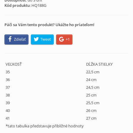
Dostupnosť
: do 3 dní
Kód produktu
:
HQ188G
Páči sa Vám tento produkt? Ukážte ho priateľom!
Zdieľať
Tweet
+1
VEĽKOSŤ
DĹŽKA STIELKY
35
22,5 cm
36
24 cm
37
24,5 cm
38
25 cm
39
25,5 cm
40
26 cm
41
27 cm
*tato tabulka představuje přibližné hodnoty