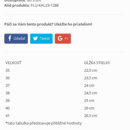
Dostupnosť
: do 3 dní
Kód produktu
:
FLU-KAL23-12BE
Páči sa Vám tento produkt? Ukážte ho priateľom!
Zdieľať
Tweet
+1
VEĽKOSŤ
DĹŽKA STIELKY
35
22,5 cm
36
23,5 cm
37
24 cm
38
24,5 cm
39
25 cm
40
26 cm
41
26,5 cm
*tato tabulka představuje přibližné hodnoty