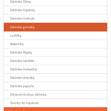
Dámske čižmy
Dámske topánky
Dámske snehule
Dámske gumáky
Lodičky
Balerínky
Dámske šľapky
Dámske sandále
Dámske mokasíny
Dámske dreváky
Dámske papuče
Zdravotná obuv dámska
Šnúrky do topánok