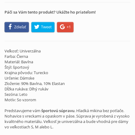
Páči sa Vám tento produkt? Ukážte ho priateľom!
Zdieľať
Tweet
+1
Veľkosť: Univerzálna
Farba: Čierna
Materiál: Bavlna
Štýl: športový
Krajina pôvodu: Turecko
Určenie: Dámske
Zloženie: 90% Bavlna, 10% Elastan
Dĺžka rukáva: Dlhý rukáv
Sezóna: Leto
Motív: So vzorom
Predstavujeme vám
športovú súpravu
. Hladká mikina bez potlače.
Nohavice s vreckami a opaskom v páse. Súprava je vyrobená z vysoko
kvalitného materiálu. Veľkosť je univerzálna a bude vhodná pre dámy
vo veľkostiach S, M alebo L.