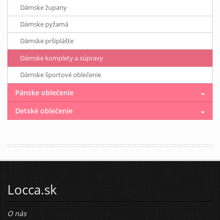
Dámske župany
Dámske pyžamá
Dámske pršiplášte
Dámske komplety a súpravy
Dámske športové oblečenie
Pánske oblečenie
Detské oblečenie
Locca.sk
O nás