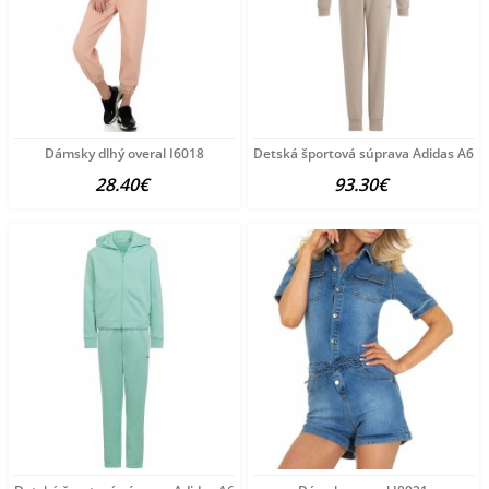
Dámsky dlhý overal I6018
Detská športová súprava Adidas A65
28.40€
93.30€