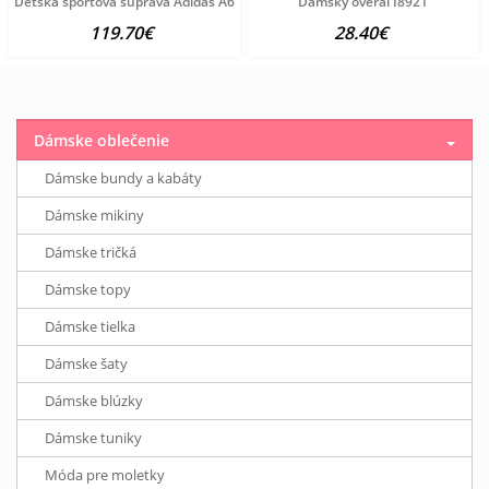
Detská športová súprava Adidas A6534
Dámsky overal I8921
119.70€
28.40€
Dámske oblečenie
Dámske bundy a kabáty
Dámske mikiny
Dámske tričká
Dámske topy
Dámske tielka
Dámske šaty
Dámske blúzky
Dámske tuniky
Móda pre moletky