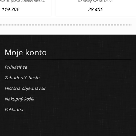
ová súprava Adidas A6534
Dámsky overal I8921
119.70€
28.40€
Moje konto
Prihlásiť sa
Zabudnuté heslo
História objednávok
Nákupný košík
Pokladňa