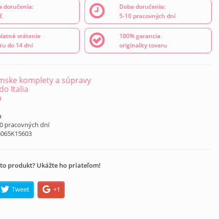
 doručenia:
Doba doručenia:
€
5-10 pracovných dní
latné vrátenie
100% garancia
ru do 14 dní
originality tovaru
ske komplety a súpravy
o Italia
á
a
10 pracovných dní
6065K15603
to produkt? Ukážte ho priateľom!
Tweet
+1