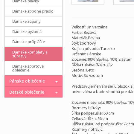
Dámske plavky
Dámske spodné prádlo
Dámske župany
Veľkosť: Univerzálna
Dámske pyžamá
Farba: Béžová
Materiál: Bavlna
Dámske pršiplášte
Štýl: športový
Krajina pôvodu: Turecko
Dámske komplety a
Určenie: Dámske
súpravy
Zloženie: 90% Bavlna, 10% Elastan
Dĺžka rukáva: 3/4 rukáv
Dámske športové
oblečenie
Sezóna: Leto
Motív: So vzorom
Pánske oblečenie
Predstavujeme vám sériu blúzok a n
univerzálna a bude vhodná pre dámy
Detské oblečenie
Zloženie materiálu: 90% bavlna, 10
Rozmery blúzky:
Šírka podpazušia: 60 cm
Celková dĺžka: 56 cm
Dĺžka rukávu od podpazušia: 72 cm
Rozmery nohavíc: