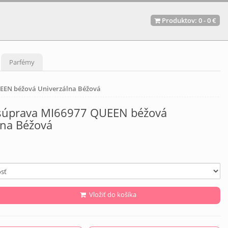
Produktov:
0
-
0 €
Parfémy
EEN béžová Univerzálna Béžová
súprava MI66977 QUEEN béžová
lna Béžová
Vložiť do košíka