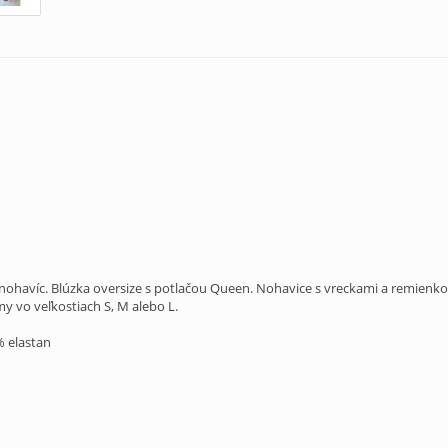
ohavíc. Blúzka oversize s potlačou Queen. Nohavice s vreckami a remienkom
 vo veľkostiach S, M alebo L.
% elastan