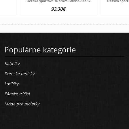
Detská športová súprava Adidas A6537
Detská šport
93.30€
Populárne kategórie
Kabelky
Dámske tenisky
Lodičky
Pánske tričká
Móda pre moletky