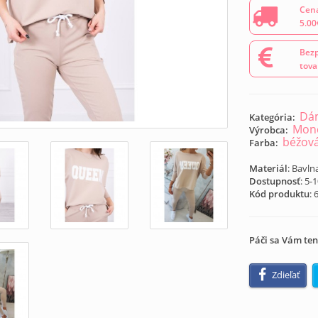
Cena
5.00
Bezp
tova
Dám
Kategória:
Mond
Výrobca:
béžov
Farba:
Materiál
: Bavln
Dostupnosť
: 5-
Kód produktu
:
Páči sa Vám ten
Zdieľať