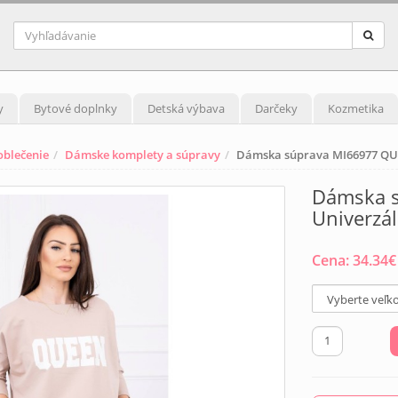
y
Bytové doplnky
Detská výbava
Darčeky
Kozmetika
blečenie
Dámske komplety a súpravy
Dámska súprava MI66977 QU
Dámska 
Univerzá
Cena:
34.34
€