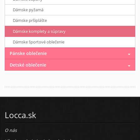
Dámske pyžamá
Dámske pršiplášte
Dámske komplety a súpravy
Dámske športové oblečenie
Pánske oblečenie
Detské oblečenie
Locca.sk
O nás