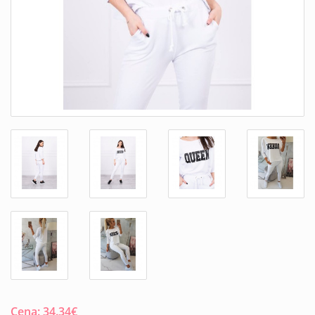
Cena:
34.34
€