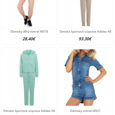
Dámsky dlhý overal I6018
Detská športová súprava Adidas A65
28.40€
93.30€
Detská športová súprava Adidas A6534
Dámsky overal I8921