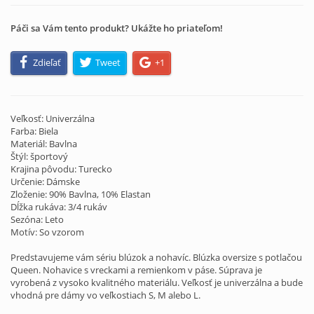
Páči sa Vám tento produkt? Ukážte ho priateľom!
Zdieľať
Tweet
+1
Veľkosť: Univerzálna
Farba: Biela
Materiál: Bavlna
Štýl: športový
Krajina pôvodu: Turecko
Určenie: Dámske
Zloženie: 90% Bavlna, 10% Elastan
Dĺžka rukáva: 3/4 rukáv
Sezóna: Leto
Motív: So vzorom
Predstavujeme vám sériu blúzok a nohavíc. Blúzka oversize s potlačou
Queen. Nohavice s vreckami a remienkom v páse. Súprava je
vyrobená z vysoko kvalitného materiálu. Veľkosť je univerzálna a bude
vhodná pre dámy vo veľkostiach S, M alebo L.