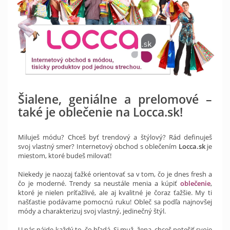
Šialene, geniálne a prelomové –
také je oblečenie na Locca.sk!
Miluješ módu? Chceš byť trendový a štýlový? Rád definuješ
svoj vlastný smer? Internetový obchod s oblečením
Locca.sk
je
miestom, ktoré budeš milovať!
Niekedy je naozaj ťažké orientovať sa v tom, čo je dnes fresh a
čo je moderné. Trendy sa neustále menia a kúpiť
oblečenie
,
ktoré je nielen príťažlivé, ale aj kvalitné je čoraz ťažšie. My ti
našťastie podávame pomocnú ruku! Obleč sa podľa najnovšej
módy a charakterizuj svoj vlastný, jedinečný štýl.
U nás nájde každý to, čo hľadá. Si muž, žena, chceš potešiť svoje