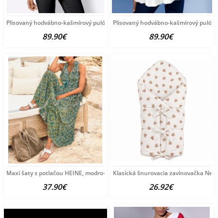
Plisovaný hodvábno-kašmírový pulóver
Plisovaný hodvábno-kašmírový pulóve
89.90€
89.90€
Maxi šaty s potlačou HEINE, modro-zeleno-žlté
Klasická šnurovacia zavinovačka New
37.90€
26.92€