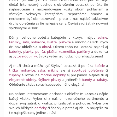
dieťa? Internetový obchod s
oblečením
Locca.sk ponúka tie
najhorúcejšie a najtrendovejšie kúsky obom pohlaviam a
všetkým vekovým kategóriám. Nepoznáme hranice a
nechceme byť obmedzovaní – preto u nás nájdeš exkluzívne
druhy
oblečenia
za tie najlepšie ceny. Osviež svoj šatník novými
špičkovými kusmi!
Dámy rozhodne potešia kategórie, v ktorých nájdu
sukne
,
tenisky
,
šaty
,
nohavice
,
svetre
,
pulóvre
a mnoho ďalších iných
druhov
oblečenia
a
obuvi
. Okrem toho na Locca.sk nájdeš aj
kabelky
,
plavky
,
pončá
,
plášte
,
kozmetiku
,
parfémy
a dokonca
aj
bytové doplnky
. Široký výber jednoducho pre každú ženu!
Aj muži chcú a môžu byť štýloví! Locca.sk ti ponúka
košele
a
tričká
,
nohavice
,
saká
,
mikiny
ale aj
športové oblečenie
či
župany
a rôzne iné
módne doplnky
aj pre pánov. Nájdeš tu aj
elegantné obleky
,
štýlové plavky
a jedinečné
bundy a kabáty
.
Oblečenie
z teba spraví sebavedomého elegána!
Na našom internetovom obchode s oblečením
Locca.sk
nájde
každý všetko! Vyber si z nášho nekonečného sortimentu a
doplň svoj šatník o kvalitu, príťažlivosť a pohodlie. Vyber pre
svojich blízkych
darčeky
či šperky a poteš aj ich. To najlepšie za
tie najlepšie ceny jedine u nás!