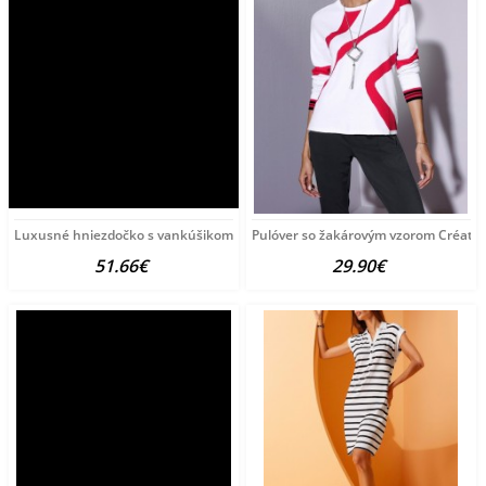
Luxusné hniezdočko s vankúšikom a perinkou
Pulóver so žakárovým vzorom Créatio
51.66€
29.90€