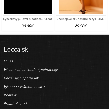
Lyocellový pulóver s potlačou Création
Džersejové pruhované šaty HEINE, bie
39.90€
25.90€
Locca.sk
O nás
Všeobecné obchodné podmienky
Reklamačný poriadok
Výmena / vrátenie tovaru
Kontakt
Pridať obchod