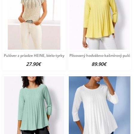
Pulóver z priadze HEINE, bielo-tyrkysový
Plisovaný hodvábno-kašmírový pulóve
27.90€
89.90€