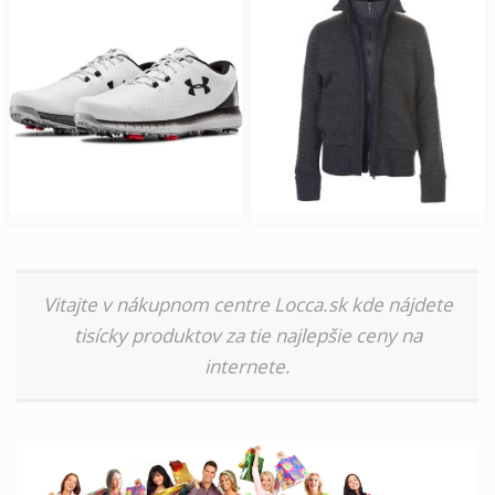
Vitajte v nákupnom centre Locca.sk kde nájdete
tisícky produktov za tie najlepšie ceny na
internete.