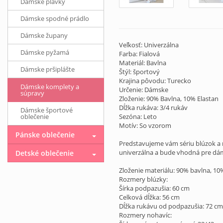
Dámske plavky
Dámske spodné prádlo
Dámske župany
Veľkosť: Univerzálna
Dámske pyžamá
Farba: Fialová
Materiál: Bavlna
Dámske pršiplášte
Štýl: športový
Krajina pôvodu: Turecko
Dámske komplety a
Určenie: Dámske
súpravy
Zloženie: 90% Bavlna, 10% Elastan
Dĺžka rukáva: 3/4 rukáv
Dámske športové
oblečenie
Sezóna: Leto
Motív: So vzorom
Pánske oblečenie
Predstavujeme vám sériu blúzok a n
univerzálna a bude vhodná pre dámy
Detské oblečenie
Zloženie materiálu: 90% bavlna, 10
Rozmery blúzky:
Šírka podpazušia: 60 cm
Celková dĺžka: 56 cm
Dĺžka rukávu od podpazušia: 72 cm
Rozmery nohavíc: