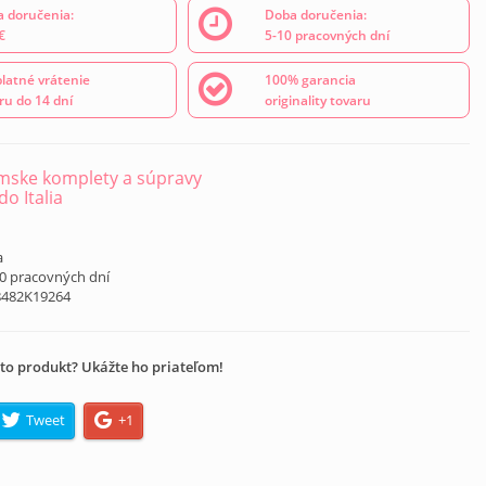
 doručenia:
Doba doručenia:
€
5-10 pracovných dní
latné vrátenie
100% garancia
ru do 14 dní
originality tovaru
ske komplety a súpravy
o Italia
a
10 pracovných dní
8482K19264
to produkt? Ukážte ho priateľom!
Tweet
+1