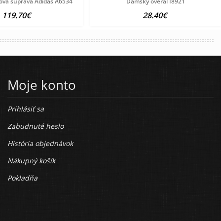
ová súprava Adidas A6534
Dámsky overal I8921
119.70€
28.40€
Moje konto
Prihlásiť sa
Zabudnuté heslo
História objednávok
Nákupný košík
Pokladňa