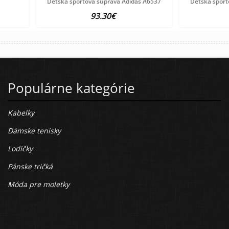
Detská športová súprava Adidas A6537
Detská šport
93.30€
Populárne kategórie
Kabelky
Dámske tenisky
Lodičky
Pánske tričká
Móda pre moletky