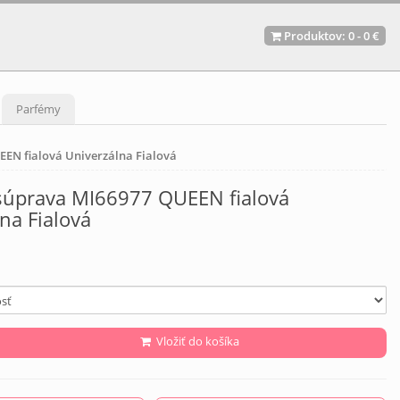
Produktov:
0
-
0 €
Parfémy
EN fialová Univerzálna Fialová
úprava MI66977 QUEEN fialová
na Fialová
Vložiť do košíka