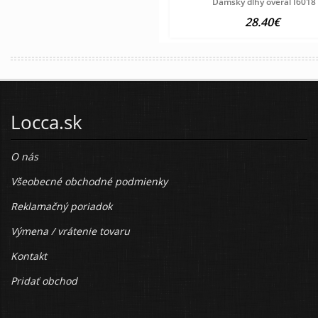
Dámsky dlhý overal I6018
28.40€
Locca.sk
O nás
Všeobecné obchodné podmienky
Reklamačný poriadok
Výmena / vrátenie tovaru
Kontakt
Pridať obchod