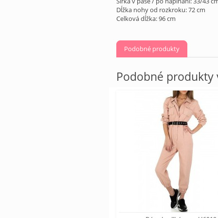
Šírka v páse / po napínaní: 33/43 c
Dĺžka nohy od rozkroku: 72 cm
Celková dĺžka: 96 cm
Podobné produkty
Podobné produkty v