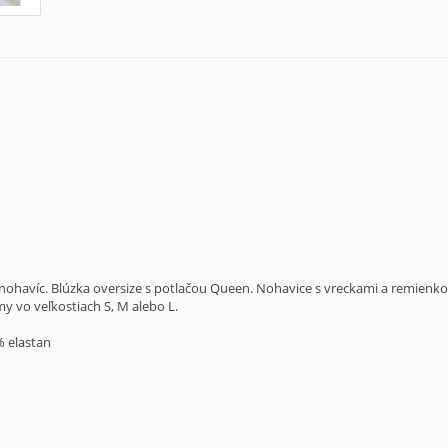
ohavíc. Blúzka oversize s potlačou Queen. Nohavice s vreckami a remienkom
 vo veľkostiach S, M alebo L.
% elastan