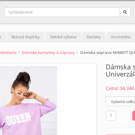
y
Bytové doplnky
Detská výbava
Darčeky
Kozmetika
blečenie
Dámske komplety a súpravy
Dámska súprava MI66977 QUE
Dámska s
Univerzál
Cena:
34.34
€