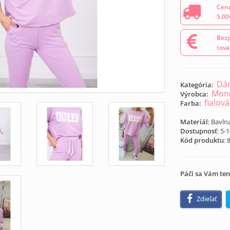
Cena
5.00
Bezp
tova
Dám
Kategória:
Mond
Výrobca:
fialová
Farba:
Materiál
: Bavln
Dostupnosť
: 5-
Kód produktu
:
Páči sa Vám ten
Zdieľať