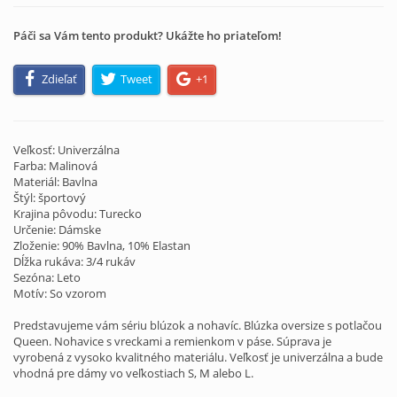
Páči sa Vám tento produkt? Ukážte ho priateľom!
Zdieľať
Tweet
+1
Veľkosť: Univerzálna
Farba: Malinová
Materiál: Bavlna
Štýl: športový
Krajina pôvodu: Turecko
Určenie: Dámske
Zloženie: 90% Bavlna, 10% Elastan
Dĺžka rukáva: 3/4 rukáv
Sezóna: Leto
Motív: So vzorom
Predstavujeme vám sériu blúzok a nohavíc. Blúzka oversize s potlačou
Queen. Nohavice s vreckami a remienkom v páse. Súprava je
vyrobená z vysoko kvalitného materiálu. Veľkosť je univerzálna a bude
vhodná pre dámy vo veľkostiach S, M alebo L.