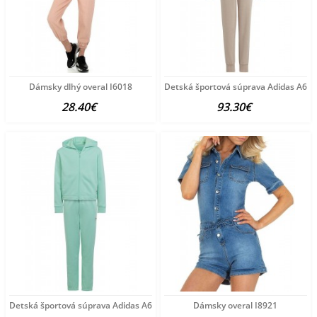
Dámsky dlhý overal I6018
Detská športová súprava Adidas A65
28.40€
93.30€
Detská športová súprava Adidas A6534
Dámsky overal I8921