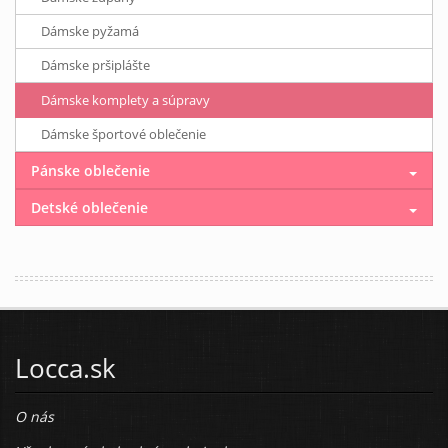
Dámske pyžamá
Dámske pršiplášte
Dámske komplety a súpravy
Dámske športové oblečenie
Pánske oblečenie
Detské oblečenie
Locca.sk
O nás