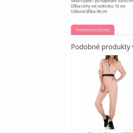
Šírka v páse / po napínaní: 33/43 c
Dĺžka nohy od rozkroku: 72 cm
Celková dĺžka: 96 cm
Podobné produkty
Podobné produkty v