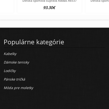
Detská športová súprava Adidas A6537
Detská šport
93.30€
Populárne kategórie
Kabelky
Dámske tenisky
Lodičky
Pánske tričká
Móda pre moletky