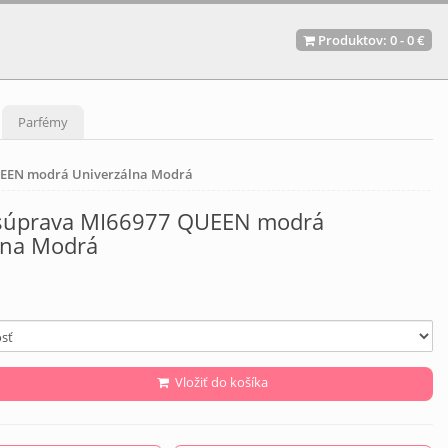
Produktov:
0
-
0 €
Parfémy
EEN modrá Univerzálna Modrá
súprava MI66977 QUEEN modrá
lna Modrá
Vložiť do košíka