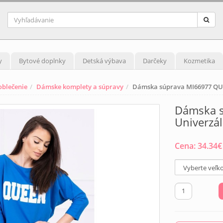
y
Bytové doplnky
Detská výbava
Darčeky
Kozmetika
blečenie
Dámske komplety a súpravy
Dámska súprava MI66977 QU
Dámska 
Univerzá
Cena:
34.34
€