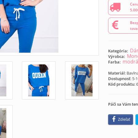
Cena
5.00
Bezp
tova
Dám
Kategória:
Mond
Výrobca:
modr
Farba:
Materiál
: Bavln
Dostupnosť
: 5-
Kód produktu
:
Páči sa Vám ten
Zdieľať