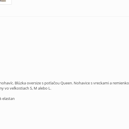
ohavíc. Blúzka oversize s potlačou Queen. Nohavice s vreckami a remienkom
 vo veľkostiach S, M alebo L.
% elastan