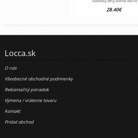
Dámsky dlhý overal I6018
28.40€
Locca.sk
O nás
Všeobecné obchodné podmienky
Reklamačný poriadok
Výmena / vrátenie tovaru
Kontakt
Pridať obchod