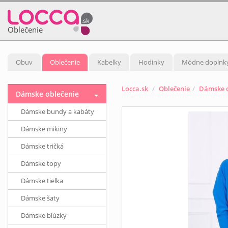
Oblečenie
Obuv
Oblečenie
Kabelky
Hodinky
Módne doplnk
Locca.sk
Oblečenie
Dámske o
Dámske oblečenie
Dámske bundy a kabáty
Dámske mikiny
Dámske tričká
Dámske topy
Dámske tielka
Dámske šaty
Dámske blúzky