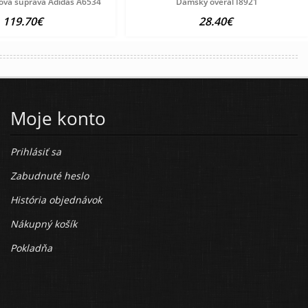
ová súprava Adidas A6534
Dámsky overal I8921
119.70€
28.40€
Moje konto
Prihlásiť sa
Zabudnuté heslo
História objednávok
Nákupný košík
Pokladňa