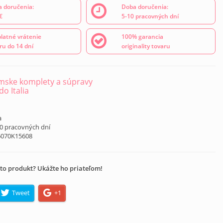
 doručenia:
Doba doručenia:
€
5-10 pracovných dní
latné vrátenie
100% garancia
ru do 14 dní
originality tovaru
ske komplety a súpravy
o Italia
á
a
10 pracovných dní
6070K15608
to produkt? Ukážte ho priateľom!
Tweet
+1