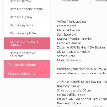
Dámske plavky
Dámske spodné prádlo
Dámske župany
Veľkosť: Univerzálna
Dámske pyžamá
Farba: Modrá
Materiál: Bavlna
Dámske pršiplášte
Štýl: športový
Krajina pôvodu: Turecko
Dámske komplety a
Určenie: Dámske
súpravy
Zloženie: 90% Bavlna, 10% Elastan
Dĺžka rukáva: 3/4 rukáv
Dámske športové
oblečenie
Sezóna: Leto
Motív: So vzorom
Pánske oblečenie
Predstavujeme vám sériu blúzok a n
univerzálna a bude vhodná pre dámy
Detské oblečenie
Zloženie materiálu: 90% bavlna, 10
Rozmery blúzky:
Šírka podpazušia: 60 cm
Celková dĺžka: 56 cm
Dĺžka rukávu od podpazušia: 72 cm
Rozmery nohavíc: