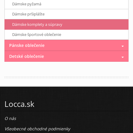
Dámske pyžamá
Dámske pršiplášte
Dámske komplety a súpravy
Dámske športové oblečenie
Pánske oblečenie
Detské oblečenie
Locca.sk
O nás
Všeobecné obchodné podmienky