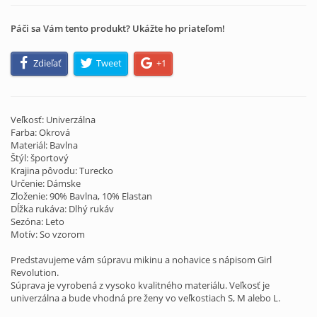
Páči sa Vám tento produkt? Ukážte ho priateľom!
Zdieľať
Tweet
+1
Veľkosť: Univerzálna
Farba: Okrová
Materiál: Bavlna
Štýl: športový
Krajina pôvodu: Turecko
Určenie: Dámske
Zloženie: 90% Bavlna, 10% Elastan
Dĺžka rukáva: Dlhý rukáv
Sezóna: Leto
Motív: So vzorom
Predstavujeme vám súpravu mikinu a nohavice s nápisom Girl
Revolution.
Súprava je vyrobená z vysoko kvalitného materiálu. Veľkosť je
univerzálna a bude vhodná pre ženy vo veľkostiach S, M alebo L.