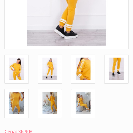
Cena:
36.90
€