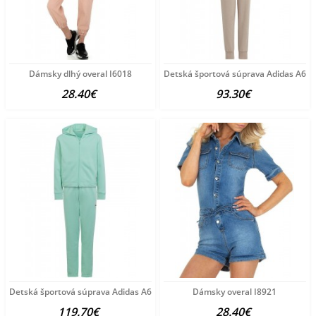
Dámsky dlhý overal I6018
Detská športová súprava Adidas A65
28.40€
93.30€
Detská športová súprava Adidas A6534
Dámsky overal I8921
119.70€
28.40€