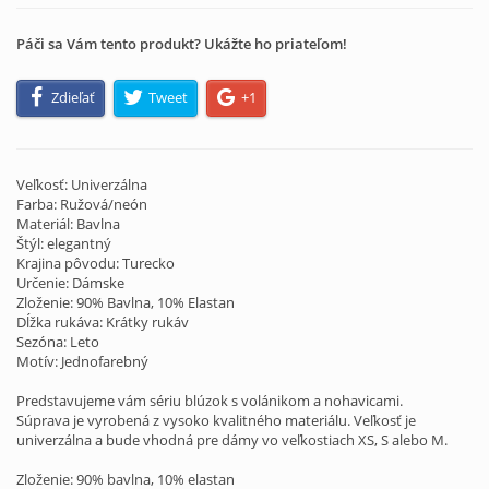
Páči sa Vám tento produkt? Ukážte ho priateľom!
Zdieľať
Tweet
+1
Veľkosť: Univerzálna
Farba: Ružová/neón
Materiál: Bavlna
Štýl: elegantný
Krajina pôvodu: Turecko
Určenie: Dámske
Zloženie: 90% Bavlna, 10% Elastan
Dĺžka rukáva: Krátky rukáv
Sezóna: Leto
Motív: Jednofarebný
Predstavujeme vám sériu blúzok s volánikom a nohavicami.
Súprava je vyrobená z vysoko kvalitného materiálu. Veľkosť je
univerzálna a bude vhodná pre dámy vo veľkostiach XS, S alebo M.
Zloženie: 90% bavlna, 10% elastan