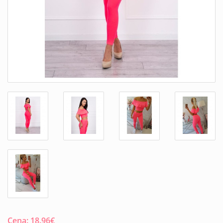
Cena:
18.96
€