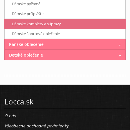
Dámske pyžamá
Dámske pršiplášte
Dámske komplety a súpravy
Dámske športové oblečenie
Pánske oblečenie
Detské oblečenie
Locca.sk
O nás
Všeobecné obchodné podmienky