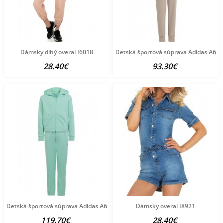
Dámsky dlhý overal I6018
Detská športová súprava Adidas A65
28.40€
93.30€
Detská športová súprava Adidas A6534
Dámsky overal I8921
119.70€
28.40€