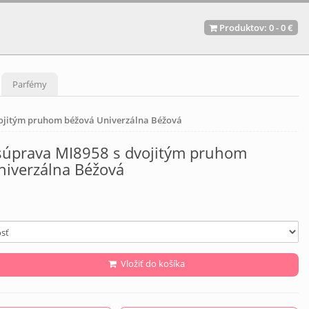
Produktov:
0
-
0 €
Parfémy
ojitým pruhom béžová Univerzálna Béžová
úprava MI8958 s dvojitým pruhom
niverzálna Béžová
Vložiť do košíka