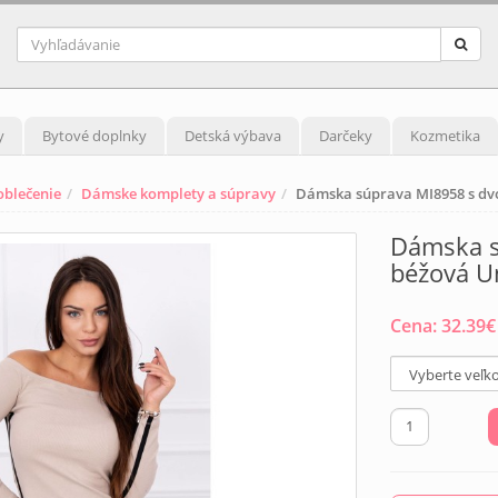
y
Bytové doplnky
Detská výbava
Darčeky
Kozmetika
blečenie
Dámske komplety a súpravy
Dámska súprava MI8958 s dv
Dámska s
béžová U
Cena:
32.39
€