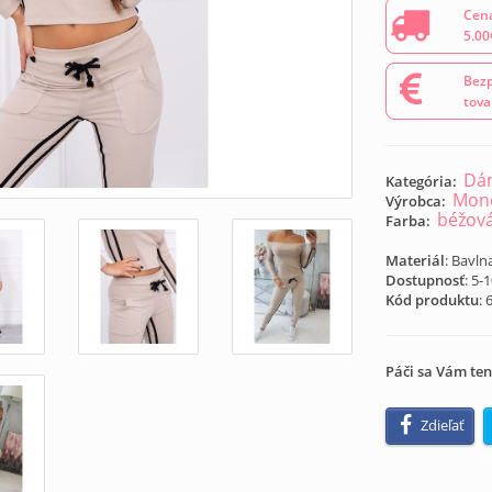
Cena
5.00
Bezp
tova
Dám
Kategória:
Mond
Výrobca:
béžov
Farba:
Materiál
: Bavln
Dostupnosť
: 5-
Kód produktu
:
Páči sa Vám ten
Zdieľať