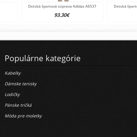
Detská športová súprava Adidas A6537
Detská šport
93.30€
Populárne kategórie
Kabelky
Dámske tenisky
Lodičky
Pánske tričká
Móda pre moletky