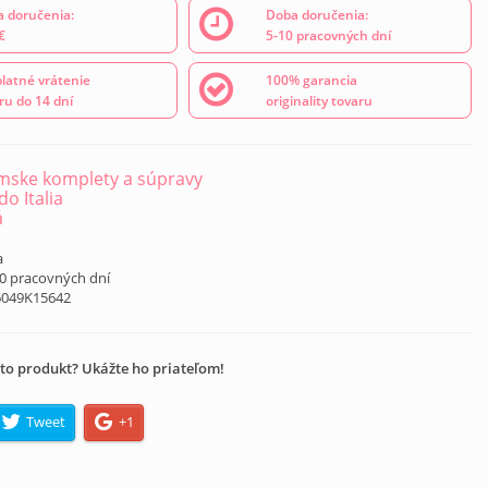
 doručenia:
Doba doručenia:
€
5-10 pracovných dní
latné vrátenie
100% garancia
ru do 14 dní
originality tovaru
ske komplety a súpravy
o Italia
á
a
10 pracovných dní
6049K15642
to produkt? Ukážte ho priateľom!
Tweet
+1