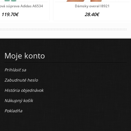
ová súprava Adidas A6534
Dámsky overal I8921
119.70€
28.40€
Moje konto
Prihlásiť sa
Zabudnuté heslo
História objednávok
Nákupný košík
Pokladňa