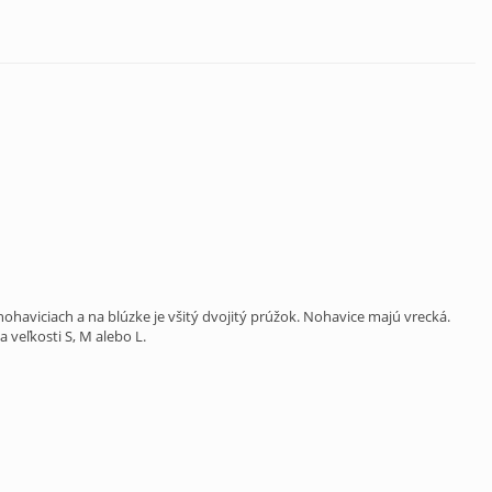
aviciach a na blúzke je všitý dvojitý prúžok. Nohavice majú vrecká.
 veľkosti S, M alebo L.