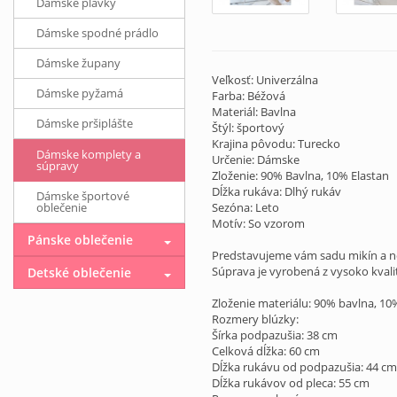
Dámske plavky
Dámske spodné prádlo
Dámske župany
Veľkosť: Univerzálna
Dámske pyžamá
Farba: Béžová
Materiál: Bavlna
Dámske pršiplášte
Štýl: športový
Krajina pôvodu: Turecko
Dámske komplety a
Určenie: Dámske
súpravy
Zloženie: 90% Bavlna, 10% Elastan
Dĺžka rukáva: Dlhý rukáv
Dámske športové
oblečenie
Sezóna: Leto
Motív: So vzorom
Pánske oblečenie
Predstavujeme vám sadu mikín a no
Súprava je vyrobená z vysoko kvali
Detské oblečenie
Zloženie materiálu: 90% bavlna, 10
Rozmery blúzky:
Šírka podpazušia: 38 cm
Celková dĺžka: 60 cm
Dĺžka rukávu od podpazušia: 44 cm
Dĺžka rukávov od pleca: 55 cm