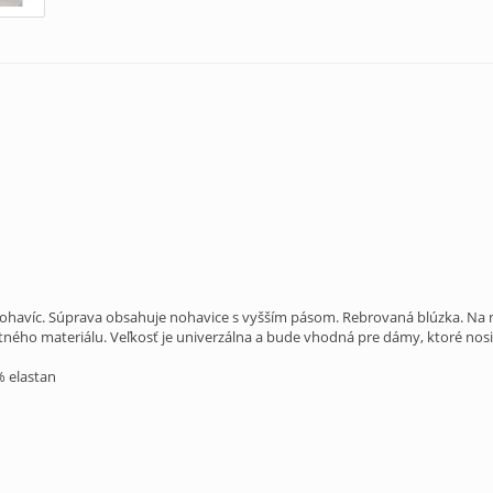
havíc. Súprava obsahuje nohavice s vyšším pásom. Rebrovaná blúzka. Na noh
tného materiálu. Veľkosť je univerzálna a bude vhodná pre dámy, ktoré nosia
% elastan