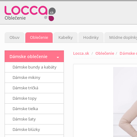
Oblečenie
Obuv
Oblečenie
Kabelky
Hodinky
Módne doplnk
Locca.sk
Oblečenie
Dámske o
Dámske oblečenie
Dámske bundy a kabáty
Dámske mikiny
Dámske tričká
Dámske topy
Dámske tielka
Dámske šaty
Dámske blúzky