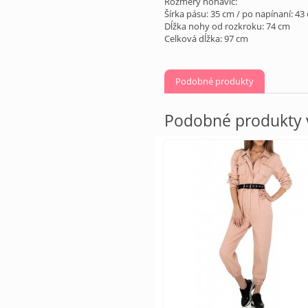
Rozmery nohavíc:
Šírka pásu: 35 cm / po napínaní: 43
Dĺžka nohy od rozkroku: 74 cm
Celková dĺžka: 97 cm
Podobné produkty
Podobné produkty v