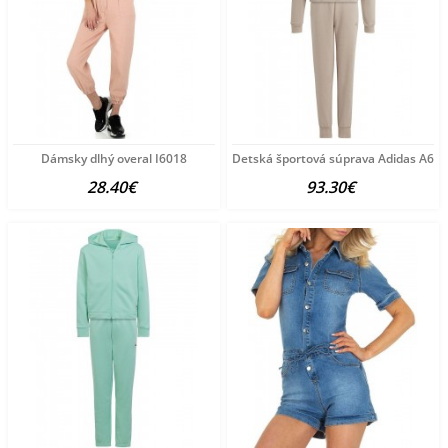
Dámsky dlhý overal I6018
Detská športová súprava Adidas A65
28.40€
93.30€