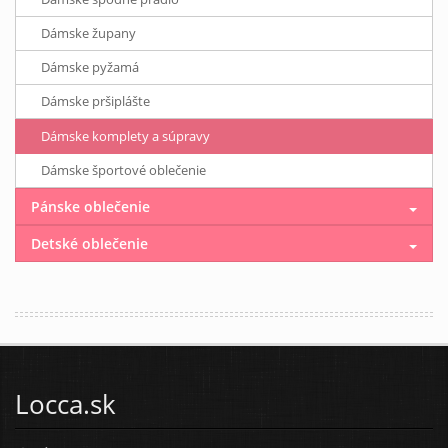
Dámske župany
Dámske pyžamá
Dámske pršiplášte
Dámske komplety a súpravy
Dámske športové oblečenie
Pánske oblečenie
Detské oblečenie
Locca.sk