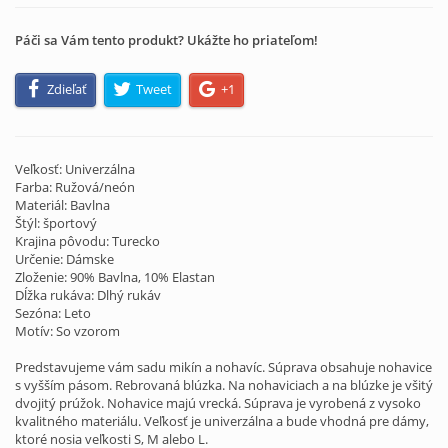
Páči sa Vám tento produkt? Ukážte ho priateľom!
Zdieľať
Tweet
+1
Veľkosť: Univerzálna
Farba: Ružová/neón
Materiál: Bavlna
Štýl: športový
Krajina pôvodu: Turecko
Určenie: Dámske
Zloženie: 90% Bavlna, 10% Elastan
Dĺžka rukáva: Dlhý rukáv
Sezóna: Leto
Motív: So vzorom
Predstavujeme vám sadu mikín a nohavíc. Súprava obsahuje nohavice
s vyšším pásom. Rebrovaná blúzka. Na nohaviciach a na blúzke je všitý
dvojitý prúžok. Nohavice majú vrecká. Súprava je vyrobená z vysoko
kvalitného materiálu. Veľkosť je univerzálna a bude vhodná pre dámy,
ktoré nosia veľkosti S, M alebo L.