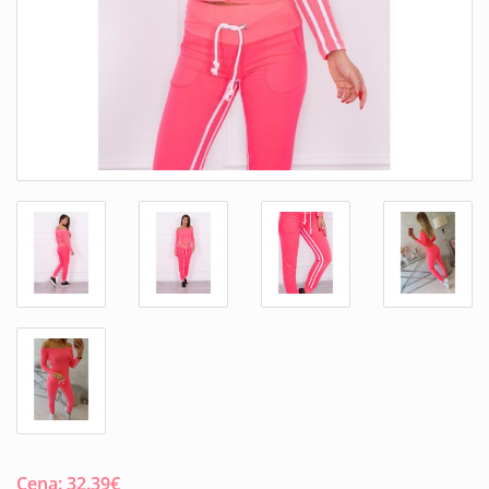
Cena:
32.39
€