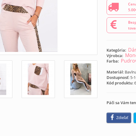
Cena
5.00
Bezp
tova
Dám
Kategória:
Mond
Výrobca:
Pudro
Farba:
Materiál
: Bavln
Dostupnosť
: 5-
Kód produktu
:
Páči sa Vám ten
Zdieľať