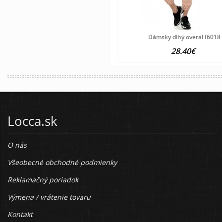
Dámsky dlhý overal I6018
28.40€
Locca.sk
O nás
Všeobecné obchodné podmienky
Reklamačný poriadok
Výmena / vrátenie tovaru
Kontakt