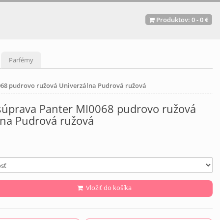
Produktov:
0
-
0 €
Parfémy
68 pudrovo ružová Univerzálna Pudrová ružová
úprava Panter MI0068 pudrovo ružová
lna Pudrová ružová
Vložiť do košíka