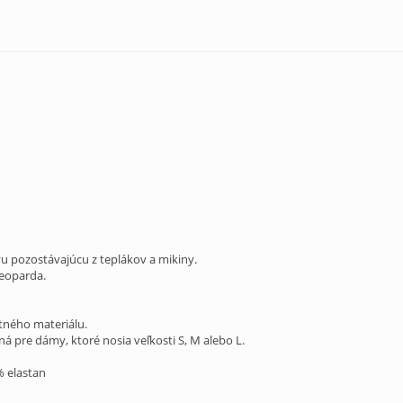
 pozostávajúcu z teplákov a mikiny.
eoparda.
tného materiálu.
á pre dámy, ktoré nosia veľkosti S, M alebo L.
% elastan