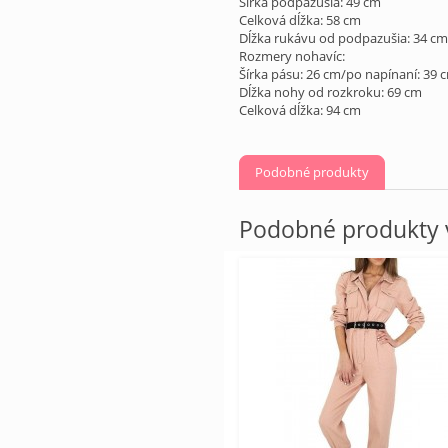
Šírka podpazušia: 49 cm
Celková dĺžka: 58 cm
Dĺžka rukávu od podpazušia: 34 cm
Rozmery nohavíc:
Šírka pásu: 26 cm/po napínaní: 39 
Dĺžka nohy od rozkroku: 69 cm
Celková dĺžka: 94 cm
Podobné produkty
Podobné produkty v