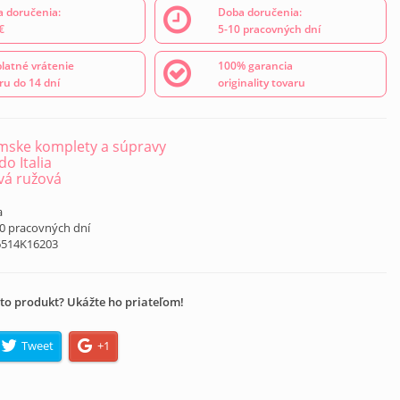
 doručenia:
Doba doručenia:
€
5-10 pracovných dní
latné vrátenie
100% garancia
ru do 14 dní
originality tovaru
ske komplety a súpravy
o Italia
vá ružová
a
10 pracovných dní
6514K16203
to produkt? Ukážte ho priateľom!
Tweet
+1