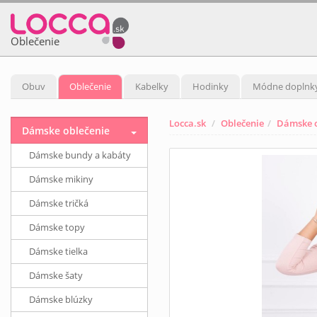
Oblečenie
Obuv
Oblečenie
Kabelky
Hodinky
Módne doplnk
Locca.sk
Oblečenie
Dámske o
Dámske oblečenie
Dámske bundy a kabáty
Dámske mikiny
Dámske tričká
Dámske topy
Dámske tielka
Dámske šaty
Dámske blúzky