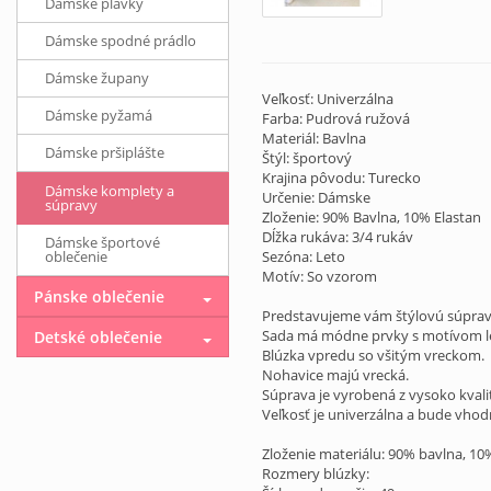
Dámske plavky
Dámske spodné prádlo
Dámske župany
Veľkosť: Univerzálna
Dámske pyžamá
Farba: Pudrová ružová
Materiál: Bavlna
Dámske pršiplášte
Štýl: športový
Krajina pôvodu: Turecko
Dámske komplety a
Určenie: Dámske
súpravy
Zloženie: 90% Bavlna, 10% Elastan
Dĺžka rukáva: 3/4 rukáv
Dámske športové
oblečenie
Sezóna: Leto
Motív: So vzorom
Pánske oblečenie
Predstavujeme vám štýlovú súpravu
Sada má módne prvky s motívom l
Detské oblečenie
Blúzka vpredu so všitým vreckom.
Nohavice majú vrecká.
Súprava je vyrobená z vysoko kvali
Veľkosť je univerzálna a bude vhodn
Zloženie materiálu: 90% bavlna, 10
Rozmery blúzky: