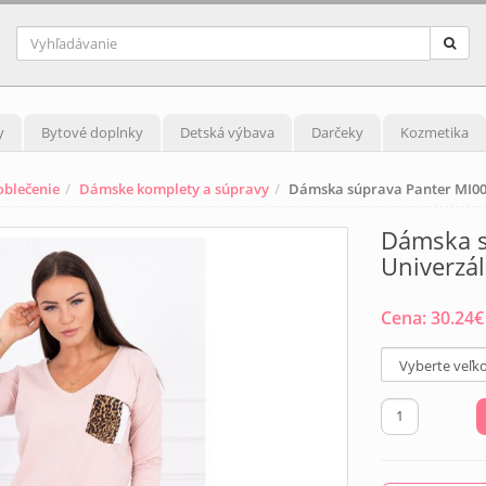
y
Bytové doplnky
Detská výbava
Darčeky
Kozmetika
blečenie
Dámske komplety a súpravy
Dámska súprava Panter MI00
Dámska s
Univerzá
Cena:
30.24
€