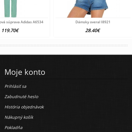
ová súprava Adidas A6534
Dámsky overal I8921
119.70€
28.40€
Moje konto
Prihlásiť sa
Zabudnuté heslo
História objednávok
Nákupný košík
Pokladňa