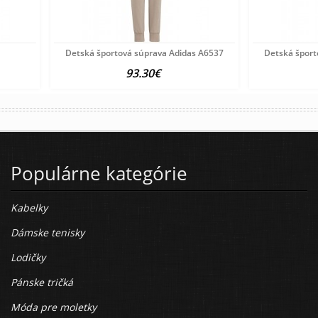
Detská športová súprava Adidas A6537
Detská šport
93.30€
Populárne kategórie
Kabelky
Dámske tenisky
Lodičky
Pánske tričká
Móda pre moletky