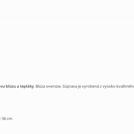
u blúzu a tepláky
. Blúza oversize. Súprava je vyrobená z vysoko kvalitnéh
: 56 cm