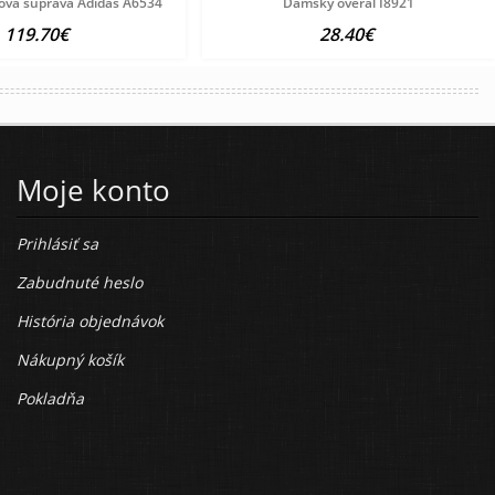
ová súprava Adidas A6534
Dámsky overal I8921
119.70€
28.40€
Moje konto
Prihlásiť sa
Zabudnuté heslo
História objednávok
Nákupný košík
Pokladňa