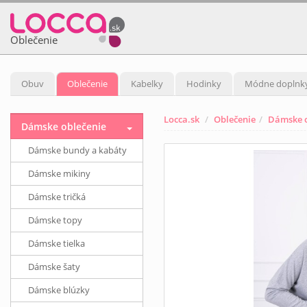
Oblečenie
Obuv
Oblečenie
Kabelky
Hodinky
Módne doplnk
Locca.sk
Oblečenie
Dámske o
Dámske oblečenie
Dámske bundy a kabáty
Dámske mikiny
Dámske tričká
Dámske topy
Dámske tielka
Dámske šaty
Dámske blúzky