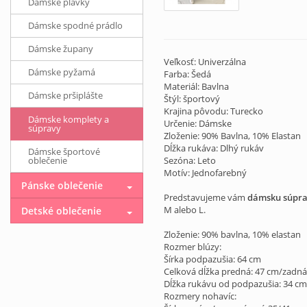
Dámske plavky
Dámske spodné prádlo
Dámske župany
Veľkosť: Univerzálna
Dámske pyžamá
Farba: Šedá
Materiál: Bavlna
Dámske pršiplášte
Štýl: športový
Krajina pôvodu: Turecko
Dámske komplety a
Určenie: Dámske
súpravy
Zloženie: 90% Bavlna, 10% Elastan
Dĺžka rukáva: Dlhý rukáv
Dámske športové
oblečenie
Sezóna: Leto
Motív: Jednofarebný
Pánske oblečenie
Predstavujeme vám
dámsku súprav
M alebo L.
Detské oblečenie
Zloženie: 90% bavlna, 10% elastan
Rozmer blúzy:
Šírka podpazušia: 64 cm
Celková dĺžka predná: 47 cm/zadná
Dĺžka rukávu od podpazušia: 34 cm
Rozmery nohavíc: