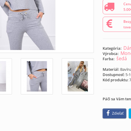
Cena
5.00
Bezp
tova
Dám
Kategória:
Mond
Výrobca:
šedá
Farba:
Materiál
: Bavln
Dostupnosť
: 5-
Kód produktu
:
Páči sa Vám ten
Zdieľať