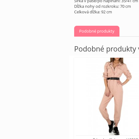
Šírka v páse/po napínaní: 35/41 cm
Dĺžka nohy od rozkroku: 70 cm
Celková dĺžka: 92 cm
Podobné produkty
Podobné produkty v