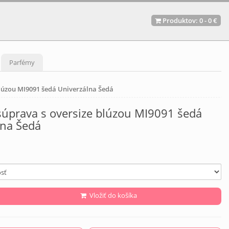
Produktov:
0
-
0 €
Parfémy
lúzou MI9091 šedá Univerzálna Šedá
úprava s oversize blúzou MI9091 šedá
lna Šedá
Vložiť do košíka