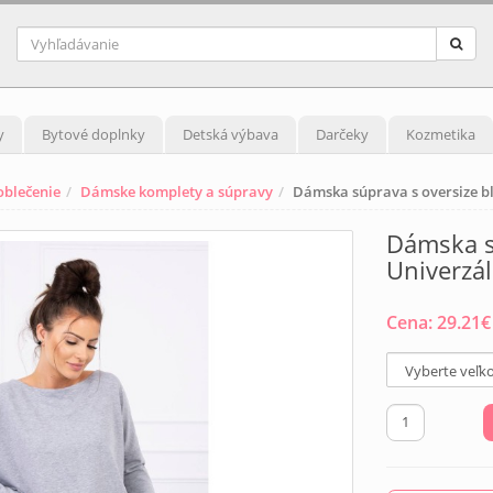
y
Bytové doplnky
Detská výbava
Darčeky
Kozmetika
blečenie
Dámske komplety a súpravy
Dámska súprava s oversize b
Dámska s
Univerzá
Cena:
29.21
€