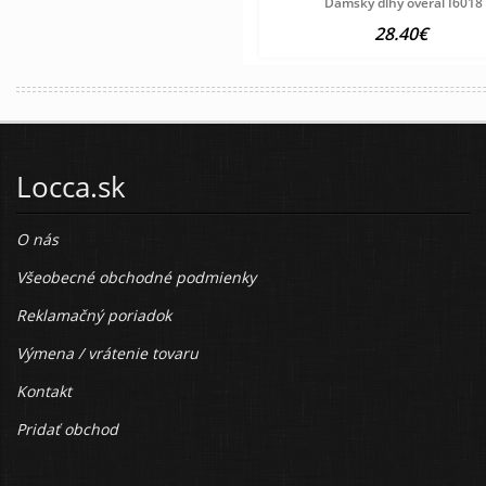
Dámsky dlhý overal I6018
28.40€
Locca.sk
O nás
Všeobecné obchodné podmienky
Reklamačný poriadok
Výmena / vrátenie tovaru
Kontakt
Pridať obchod