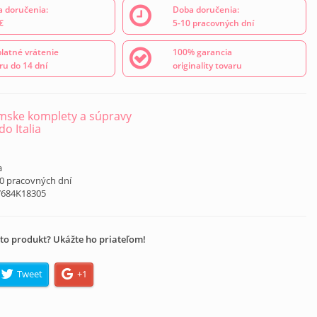
 doručenia:
Doba doručenia:
€
5-10 pracovných dní
latné vrátenie
100% garancia
ru do 14 dní
originality tovaru
ske komplety a súpravy
o Italia
a
10 pracovných dní
7684K18305
to produkt? Ukážte ho priateľom!
Tweet
+1