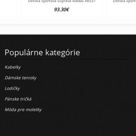
Detská športová súprava Adidas A6537
Detská šport
93.30€
Populárne kategórie
Kabelky
Dámske tenisky
Lodičky
Pánske tričká
Móda pre moletky